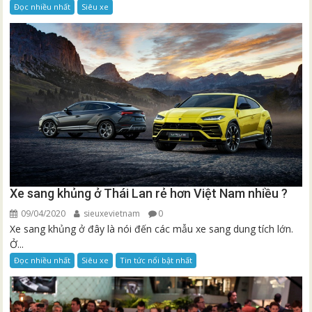
Đọc nhiều nhất
Siêu xe
Xe sang khủng ở Thái Lan rẻ hơn Việt Nam nhiều ?
09/04/2020
sieuxevietnam
0
Xe sang khủng ở đây là nói đến các mẫu xe sang dung tích lớn.
Ở...
Đọc nhiều nhất
Siêu xe
Tin tức nổi bật nhất