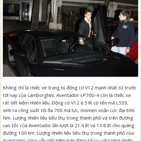
Không chỉ là chiếc xe trang bị động cơ V12 mạnh nhất từ trước
tới nay của Lamborghini, Aventador LP700-4 còn là chiếc xe
rất tiết kiệm nhiên liệu. Động cơ V12 6.5 lít có tên mã L539,
sinh ra công suất tối đa 700 mã lực, momen xoắn cực đại 690
Nm. Lượng nhiên liệu tiêu thụ trong thành phố và trên đường
cao tốc của Aventador lần lượt là 21.4 lít và 13.8 lít cho quãng
đường 100 km. Lượng nhiên liệu tiêu thụ trong thành phố của
Aventador cũng vẫn tiết kiệm hơn đáng kể so với lượng nhiên