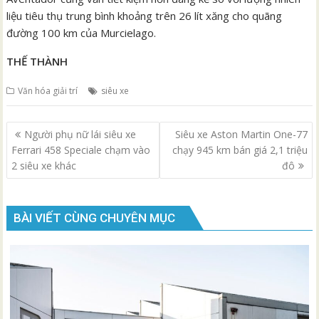
liệu tiêu thụ trung bình khoảng trên 26 lít xăng cho quãng
đường 100 km của Murcielago.
THẾ THÀNH
Văn hóa giải trí
siêu xe
Điều
Người phụ nữ lái siêu xe
Siêu xe Aston Martin One-77
hướng
Ferrari 458 Speciale chạm vào
chạy 945 km bán giá 2,1 triệu
bài
2 siêu xe khác
đô
viết
BÀI VIẾT CÙNG CHUYÊN MỤC