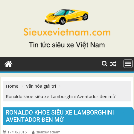
Skip
to
content
Home
Văn hóa giải trí
Ronaldo khoe siêu xe Lamborghini Aventador đen mờ
RONALDO KHOE SIÊU XE LAMBORGHINI
AVENTADOR ĐEN MỜ
17/10/2016
sieuxevietnam