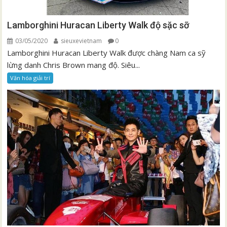
Lamborghini Huracan Liberty Walk độ sặc sỡ
03/05/2020
sieuxevietnam
0
Lamborghini Huracan Liberty Walk được chàng Nam ca sỹ
lừng danh Chris Brown mang độ. Siêu...
Văn hóa giải trí