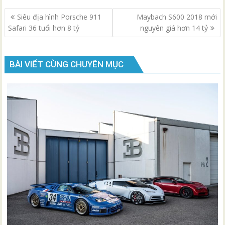
Điều
Siêu địa hình Porsche 911
Maybach S600 2018 mới
hướng
Safari 36 tuổi hơn 8 tỷ
nguyên giá hơn 14 tỷ
bài
viết
BÀI VIẾT CÙNG CHUYÊN MỤC