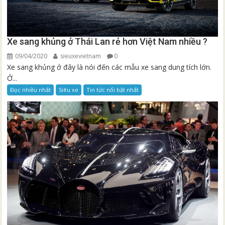
Xe sang khủng ở Thái Lan rẻ hơn Việt Nam nhiều ?
09/04/2020
sieuxevietnam
0
Xe sang khủng ở đây là nói đến các mẫu xe sang dung tích lớn.
Ở...
Đọc nhiều nhất
Siêu xe
Tin tức nổi bật nhất