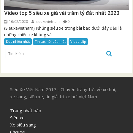
Video top 5 siêu xe giá vài trăm tỷ đắt nhất 2020
16/02/2020
sieuxevietnam
0
(Sieuxevietnam) Những siêu xe trong bài báo dưới đây đều là
những chiếc xe khủng và...
Đọc nhiều nhất
Tin tức nổi bật nhất
Video clip
Siêu Xe Việt Nam 2017 - Chuyên trang tức về xe hơi,
xe sang, siêu xe, tin giải trí xe hơi Việt Nam
Trang nhất báo
Siêu xe
Xe siêu sang
Chơi xe