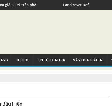
Land rover Defender X xứng tầm với Mercedes G class
 SANG
CHƠI XE
TIN TỨC ĐẠI GIA
VĂN HÓA GIẢI TRÍ
a Bầu Hiển