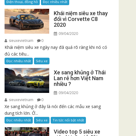
Điện thoại, đồng hồ
Đọc nhiều nhất
Khái niệm siêu xe thay
đổi vì Corvette C8
2020
09/04/2020
sieuxevietnam
0
Khái niệm siêu xe ngày nay đã quá rõ ràng khi nó có
đủ các tiêu...
Đọc nhiều nhất
Siêu xe
Xe sang khủng ở Thái
Lan rẻ hơn Việt Nam
nhiều ?
09/04/2020
sieuxevietnam
0
Xe sang khủng ở đây là nói đến các mẫu xe sang
dung tích lớn. Ở...
Đọc nhiều nhất
Siêu xe
Tin tức nổi bật nhất
Video top 5 siêu xe