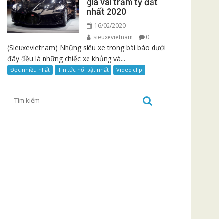
giá vài trăm tỷ đắt
nhất 2020
16/02/2020
sieuxevietnam
0
(Sieuxevietnam) Những siêu xe trong bài báo dưới
đây đều là những chiếc xe khủng và...
Đọc nhiều nhất
Tin tức nổi bật nhất
Video clip