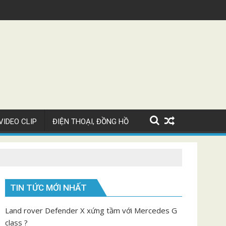
 ?
Siêu xe Mercedes AMG GT 2022 nâng cấp đẹp
VIDEO CLIP
ĐIỆN THOẠI, ĐỒNG HỒ
TIN TỨC MỚI NHẤT
Land rover Defender X xứng tầm với Mercedes G
class ?