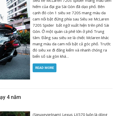
Siêu xe McLaren 720S Spider mang màu đen
hiếm của đại gia Sài Gòn đã dạo phố. Bên
cạnh đó còn 1 siêu xe 720S mang màu da
cam nổi bật đứng phía sau Siêu xe McLaren
720S Spider bất ngờ xuất hiện trên phố Sài
Gòn. Ở một quán cà phê lớn ở phố Trung
tâm. Đằng sau siêu xe là chiếc Mclaren khác
mang màu da cam nổi bật cả góc phố. Trước
đó siêu xe đi đăng kiểm và nhanh chóng ra
biển số sài gòn khá…
READ MORE
hạy 4 năm
(Sieuxevietnam) Lexus LX570 luôn là dòng