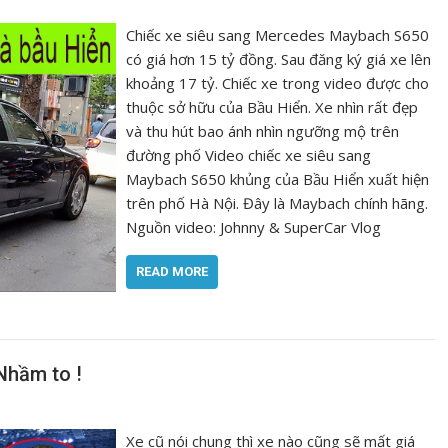
Chiếc xe siêu sang Mercedes Maybach S650
có giá hơn 15 tỷ đồng. Sau đăng ký giá xe lên
khoảng 17 tỷ. Chiếc xe trong video được cho
thuộc sở hữu của Bầu Hiển. Xe nhìn rất đẹp
và thu hút bao ánh nhìn ngưỡng mộ trên
đường phố Video chiếc xe siêu sang
Maybach S650 khủng của Bầu Hiển xuất hiện
trên phố Hà Nội. Đây là Maybach chính hãng.
Nguồn video: Johnny & SuperCar Vlog
READ MORE
 Nhầm to !
Xe cũ nói chung thì xe nào cũng sẽ mất giá