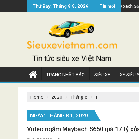
Skip
Video ngắm Maybach S680 giá 30 tỷ trên phố
Thứ Bảy, Tháng 8 8, 2026
Tin mới
to
content
TRANG NHẤT BÁO
SIÊU XE
XE SIÊU
Home
2020
Tháng 8
1
NGÀY:
THÁNG 8 1, 2020
Video ngắm Maybach S650 giá 17 tỷ củ