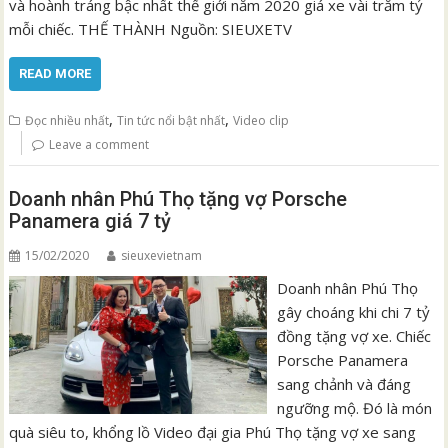
và hoành tráng bậc nhất thế giới năm 2020 giá xe vài trăm tỷ
mỗi chiếc. THẾ THÀNH Nguồn: SIEUXETV
READ MORE
,
,
Đọc nhiều nhất
Tin tức nổi bật nhất
Video clip
Leave a comment
Doanh nhân Phú Thọ tặng vợ Porsche
Panamera giá 7 tỷ
15/02/2020
sieuxevietnam
Doanh nhân Phú Thọ
gây choáng khi chi 7 tỷ
đồng tặng vợ xe. Chiếc
Porsche Panamera
sang chảnh và đáng
ngưỡng mộ. Đó là món
quà siêu to, khổng lồ Video đại gia Phú Thọ tặng vợ xe sang