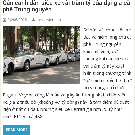
Cận cảnh dàn siêu xe vài trăm tỷ của đại gia cà
phê Trung nguyên
26/06/2018
sieuxevietnam
Sở hữu vài chục siêu xe
đắt và hiếm, ông chủ cà
phê Trung nguyên
khiến nhiều người
choáng khi dàn siêu xe
vài trăm tỷ này xuất
hiện trong chương trình
“từ trái tim đến trái tim”
do vị đại gia tổ chức
Bugatti Veyron cũng là mẫu xe gây ấn tượng nhất, chiếc siêu
xe giá 2 triệu đô (khoảng 47 tỷ đồng) này là tâm điểm dù xuất
hiện ở bất cứ đâu. Những siêu xe Ferrari giá hơn 20 tỷ như
chiếc F12 và cả 488…
READ MORE