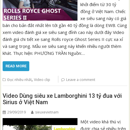
khởi điểm từ 30 tỷ
đồng ở Việt Nam. Chiếc
xe siêu sang này có giá
bán cho bản đắt nhất lên tới gần 40 tỷ đồng là dòng EWB. Cùng
xem video đánh giá xe siêu sang đỉnh cao này dưới đây Video
đánh giá chi tiết xe sang Rolls royce Ghost Series II cực xa xỉ
và sang trọng. Mẫu xe siêu sang này khiến nhiều người thèm
khát. Thực hiện: PHƯƠNG TRẦN Nguồn:…
READ MORE
,
Đọc nhiều nhất
Video clip
Leave a comment
Video Dùng siêu xe Lamborghini 13 tỷ đua với
Sirius ở Việt Nam
29/09/2019
sieuxevietnam
Một video khá thú vị
được chia sẻ nhiều trên