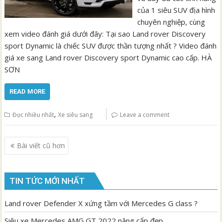
của 1 siêu SUV địa hình
chuyên nghiệp, cùng
xem video đánh giá dưới đây: Tại sao Land rover Discovery
sport Dynamic là chiếc SUV được thần tượng nhất ? Video đánh
giá xe sang Land rover Discovery sport Dynamic cao cấp. HÀ
SƠN
READ MORE
,
Đọc nhiều nhất
Xe siêu sang
Leave a comment
Điều
Bài viết cũ hơn
hướng
bài
viết
TIN TỨC MỚI NHẤT
Land rover Defender X xứng tầm với Mercedes G class ?
Siêu xe Mercedes AMG GT 2022 nâng cấp đẹp