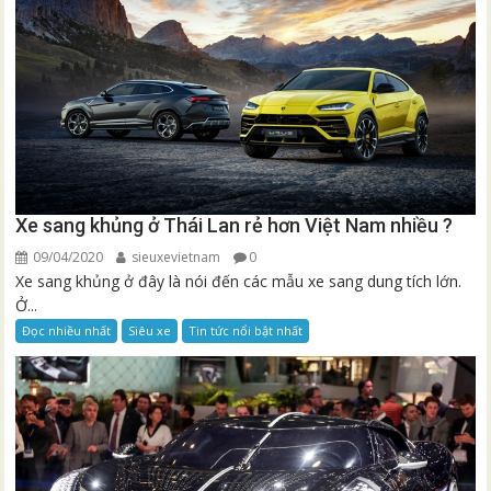
Xe sang khủng ở Thái Lan rẻ hơn Việt Nam nhiều ?
09/04/2020
sieuxevietnam
0
Xe sang khủng ở đây là nói đến các mẫu xe sang dung tích lớn.
Ở...
Đọc nhiều nhất
Siêu xe
Tin tức nổi bật nhất