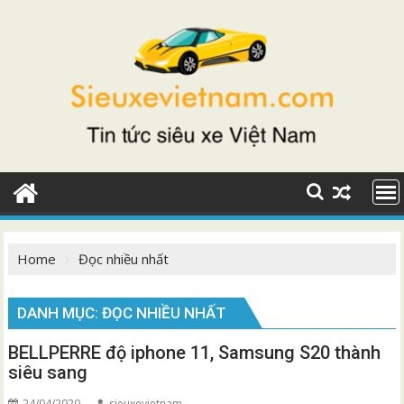
Skip
to
content
Home
Đọc nhiều nhất
DANH MỤC:
ĐỌC NHIỀU NHẤT
BELLPERRE độ iphone 11, Samsung S20 thành
siêu sang
24/04/2020
sieuxevietnam