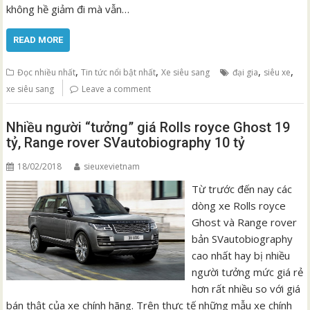
không hề giảm đi mà vẫn…
READ MORE
,
,
,
,
Đọc nhiều nhất
Tin tức nổi bật nhất
Xe siêu sang
đại gia
siêu xe
xe siêu sang
Leave a comment
Nhiều người “tưởng” giá Rolls royce Ghost 19
tỷ, Range rover SVautobiography 10 tỷ
18/02/2018
sieuxevietnam
Từ trước đến nay các
dòng xe Rolls royce
Ghost và Range rover
bản SVautobiography
cao nhất hay bị nhiều
người tưởng mức giá rẻ
hơn rất nhiều so với giá
bán thật của xe chính hãng. Trên thực tế những mẫu xe chính