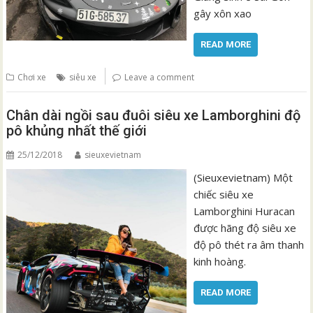
gây xôn xao
READ MORE
Chơi xe
siêu xe
Leave a comment
Chân dài ngồi sau đuôi siêu xe Lamborghini độ
pô khủng nhất thế giới
25/12/2018
sieuxevietnam
(Sieuxevietnam) Một
chiếc siêu xe
Lamborghini Huracan
được hãng độ siêu xe
độ pô thét ra âm thanh
kinh hoàng.
READ MORE