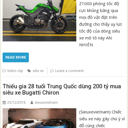
Z1000 phóng tốc độ
cực khủng băng qua
mọi đồ vật đặt trên
đường cho thấy uy lực
tốc độ của dòng siêu
xe mô tô này AN
NHIÊN
READ MORE
Video clip
siêu xe
Leave a comment
Thiếu gia 28 tuổi Trung Quốc dùng 200 tỷ mua
siêu xe Bugatti Chiron
25/12/2018
sieuxevietnam
(Sieuxevietnam) Chiếc
siêu xe này gây chú ý vì
đỗ cùng chiếc