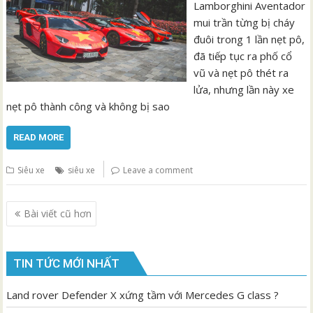
Lamborghini Aventador
mui trần từng bị cháy
đuôi trong 1 lần nẹt pô,
đã tiếp tục ra phố cổ
vũ và nẹt pô thét ra
lửa, nhưng lần này xe
nẹt pô thành công và không bị sao
READ MORE
Siêu xe
siêu xe
Leave a comment
Điều
Bài viết cũ hơn
hướng
bài
viết
TIN TỨC MỚI NHẤT
Land rover Defender X xứng tầm với Mercedes G class ?