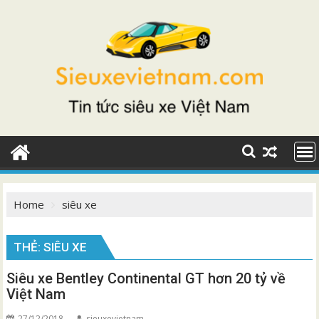
Skip
to
content
Home
siêu xe
THẺ:
SIÊU XE
Siêu xe Bentley Continental GT hơn 20 tỷ về
Việt Nam
27/12/2018
sieuxevietnam