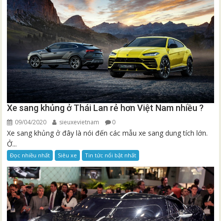
Xe sang khủng ở Thái Lan rẻ hơn Việt Nam nhiều ?
09/04/2020
sieuxevietnam
0
Xe sang khủng ở đây là nói đến các mẫu xe sang dung tích lớn.
Ở...
Đọc nhiều nhất
Siêu xe
Tin tức nổi bật nhất