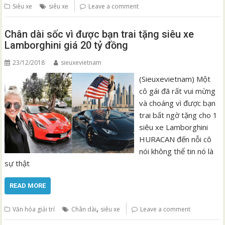
Siêu xe
siêu xe
Leave a comment
Chân dài sốc vì được bạn trai tặng siêu xe
Lamborghini giá 20 tỷ đồng
23/12/2018
sieuxevietnam
(Sieuxevietnam) Một
cô gái đã rất vui mừng
và choáng vì được bạn
trai bất ngờ tặng cho 1
siêu xe Lamborghini
HURACAN đến nỗi cô
nói không thể tin nó là
sự thật
READ MORE
,
Văn hóa giải trí
Chân dài
siêu xe
Leave a comment