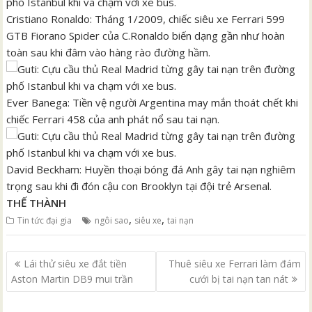
Cristiano Ronaldo: Tháng 1/2009, chiếc siêu xe Ferrari 599
GTB Fiorano Spider của C.Ronaldo biến dạng gần như hoàn
toàn sau khi đâm vào hàng rào đường hầm.
Ever Banega: Tiền vệ người Argentina may mắn thoát chết khi
chiếc Ferrari 458 của anh phát nổ sau tai nạn.
David Beckham: Huyền thoại bóng đá Anh gây tai nạn nghiêm
trọng sau khi đi đón cậu con Brooklyn tại đội trẻ Arsenal.
THẾ THÀNH
,
,
Tin tức đại gia
ngôi sao
siêu xe
tai nạn
Điều
Lái thử siêu xe đắt tiền
Thuê siêu xe Ferrari làm đám
hướng
Aston Martin DB9 mui trần
cưới bị tai nạn tan nát
bài