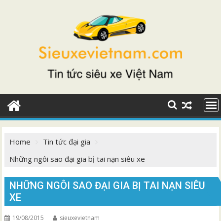
Skip
to
content
Home
Tin tức đại gia
Những ngôi sao đại gia bị tai nạn siêu xe
NHỮNG NGÔI SAO ĐẠI GIA BỊ TAI NẠN SIÊU
XE
19/08/2015
sieuxevietnam