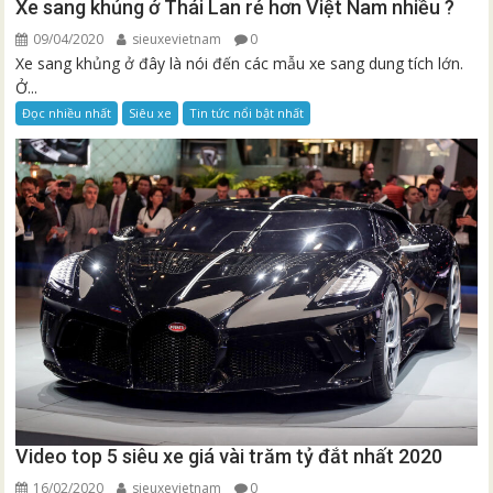
Xe sang khủng ở Thái Lan rẻ hơn Việt Nam nhiều ?
09/04/2020
sieuxevietnam
0
Xe sang khủng ở đây là nói đến các mẫu xe sang dung tích lớn.
Ở...
Đọc nhiều nhất
Siêu xe
Tin tức nổi bật nhất
Video top 5 siêu xe giá vài trăm tỷ đắt nhất 2020
16/02/2020
sieuxevietnam
0