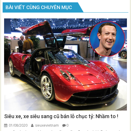
viết
BÀI VIẾT CÙNG CHUYÊN MỤC
Siêu xe, xe siêu sang cũ bán lỗ chục tỷ: Nhầm to !
01/08/2020
sieuxevietnam
0