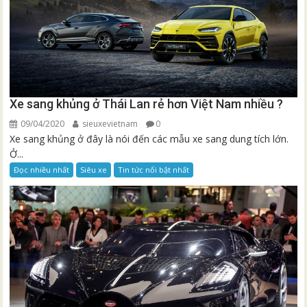
Xe sang khủng ở Thái Lan rẻ hơn Việt Nam nhiều ?
09/04/2020
sieuxevietnam
0
Xe sang khủng ở đây là nói đến các mẫu xe sang dung tích lớn.
Ở...
Đọc nhiều nhất
Siêu xe
Tin tức nổi bật nhất