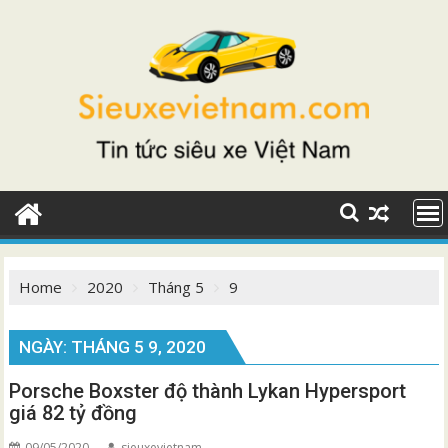
Skip
to
content
Home
2020
Tháng 5
9
NGÀY:
THÁNG 5 9, 2020
Porsche Boxster độ thành Lykan Hypersport
giá 82 tỷ đồng
09/05/2020
sieuxevietnam