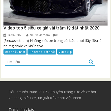
Video top 5 siêu xe giá vài trăm tỷ đắt nhất 2020
16/02/2020
sieuxevietnam
0
(Sieuxevietnam) Những siêu xe trong bài báo dưới đây đều là
những chiếc xe khủng và...
Đọc nhiều nhất
Tin tức nổi bật nhất
Video clip
Siêu Xe Việt Nam 2017 - Chuyên trang tức về xe hơi,
xe sang, siêu xe, tin giải trí xe hơi Việt Nam
Trang nhất báo