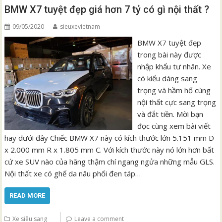
BMW X7 tuyệt đẹp giá hơn 7 tỷ có gì nội thất ?
09/05/2020
sieuxevietnam
BMW X7 tuyệt đẹp
trong bài này được
nhập khẩu tư nhân. Xe
có kiểu dáng sang
trọng và hầm hố cùng
nội thất cực sang trọng
và đắt tiền. Mời bạn
đọc cùng xem bài viết
hay dưới đây Chiếc BMW X7 này có kích thước lớn 5.151 mm D
x 2.000 mm R x 1.805 mm C. Với kích thước này nó lớn hơn bất
cứ xe SUV nào của hãng thậm chí ngang ngửa những mẫu GLS.
Nội thất xe có ghế da nâu phối đen táp…
READ MORE
Xe siêu sang
Leave a comment