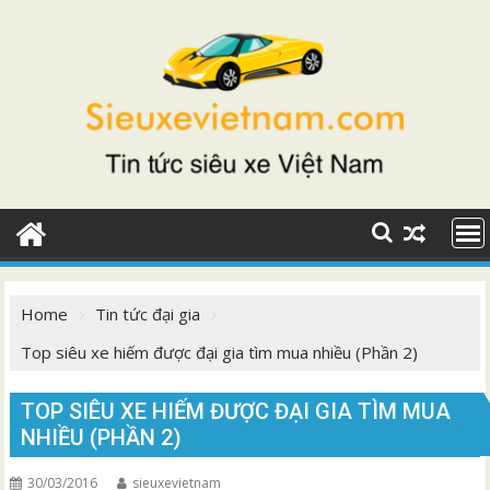
Skip
to
content
Home
Tin tức đại gia
Top siêu xe hiếm được đại gia tìm mua nhiều (Phần 2)
TOP SIÊU XE HIẾM ĐƯỢC ĐẠI GIA TÌM MUA
NHIỀU (PHẦN 2)
30/03/2016
sieuxevietnam