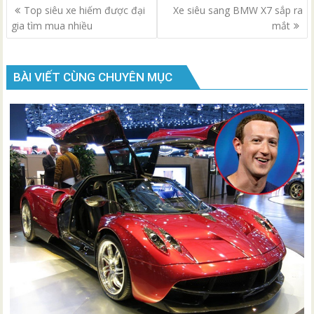
Điều
Top siêu xe hiếm được đại
Xe siêu sang BMW X7 sắp ra
hướng
gia tìm mua nhiều
mắt
bài
viết
BÀI VIẾT CÙNG CHUYÊN MỤC