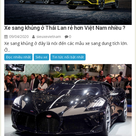
Xe sang khủng ở Thái Lan rẻ hơn Việt Nam nhiều ?
09/04/2020
sieuxevietnam
0
Xe sang khủng ở đây là nói đến các mẫu xe sang dung tích lớn.
Ở...
Đọc nhiều nhất
Siêu xe
Tin tức nổi bật nhất