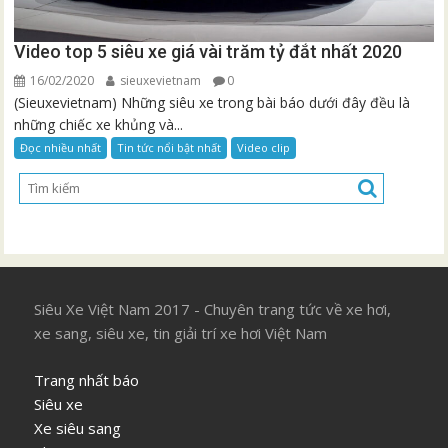
Video top 5 siêu xe giá vài trăm tỷ đắt nhất 2020
16/02/2020
sieuxevietnam
0
(Sieuxevietnam) Những siêu xe trong bài báo dưới đây đều là
những chiếc xe khủng và...
Đọc nhiều nhất
Tin tức nổi bật nhất
Video clip
Siêu Xe Việt Nam 2017 - Chuyên trang tức về xe hơi,
xe sang, siêu xe, tin giải trí xe hơi Việt Nam
Trang nhất báo
Siêu xe
Xe siêu sang