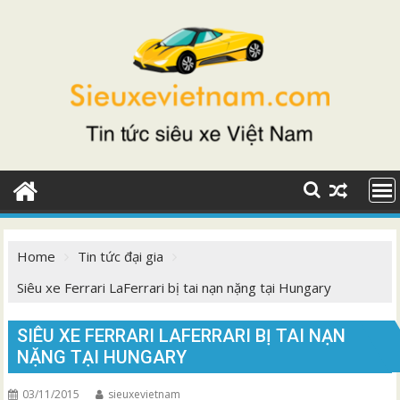
Skip
to
content
Home
Tin tức đại gia
Siêu xe Ferrari LaFerrari bị tai nạn nặng tại Hungary
SIÊU XE FERRARI LAFERRARI BỊ TAI NẠN
NẶNG TẠI HUNGARY
03/11/2015
sieuxevietnam