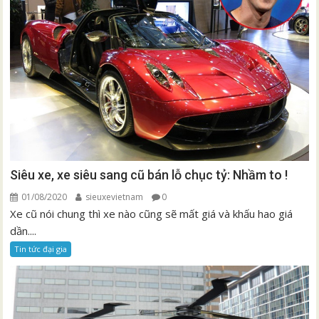
Siêu xe, xe siêu sang cũ bán lỗ chục tỷ: Nhầm to !
01/08/2020
sieuxevietnam
0
Xe cũ nói chung thì xe nào cũng sẽ mất giá và khấu hao giá
dần....
Tin tức đại gia