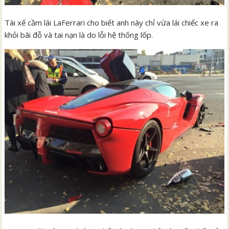
Tài xế cầm lái LaFerrari cho biết anh này chỉ vừa lái chiếc xe ra
khỏi bãi đỗ và tai nạn là do lỗi hệ thống lốp.