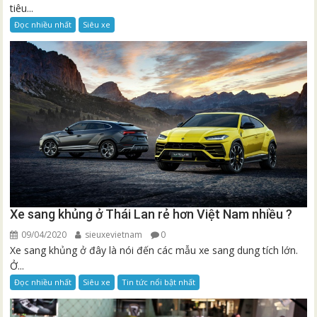
tiêu...
Đọc nhiều nhất
Siêu xe
Xe sang khủng ở Thái Lan rẻ hơn Việt Nam nhiều ?
09/04/2020
sieuxevietnam
0
Xe sang khủng ở đây là nói đến các mẫu xe sang dung tích lớn.
Ở...
Đọc nhiều nhất
Siêu xe
Tin tức nổi bật nhất