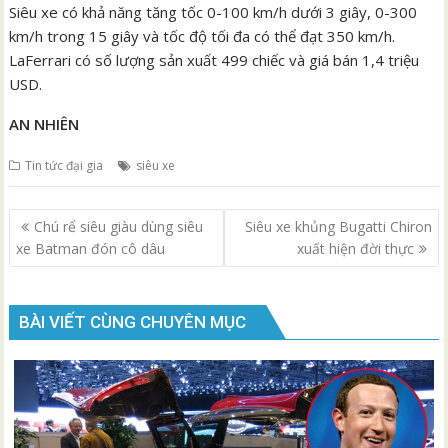
Siêu xe có khả năng tăng tốc 0-100 km/h dưới 3 giây, 0-300
km/h trong 15 giây và tốc độ tối đa có thể đạt 350 km/h.
LaFerrari có số lượng sản xuất 499 chiếc và giá bán 1,4 triệu
USD.
AN NHIÊN
Tin tức đại gia
siêu xe
Điều
Chú rể siêu giàu dùng siêu
Siêu xe khủng Bugatti Chiron
hướng
xe Batman đón cô dâu
xuất hiện đời thực
bài
viết
BÀI VIẾT CÙNG CHUYÊN MỤC