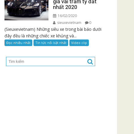
giá vài trăm tỷ đắt
nhất 2020
16/02/2020
sieuxevietnam
0
(Sieuxevietnam) Những siêu xe trong bài báo dưới
đây đều là những chiếc xe khủng và...
Đọc nhiều nhất
Tin tức nổi bật nhất
Video clip