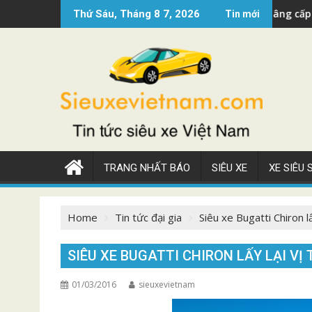
Skip
êu xe Mercedes AMG GT 2022 nâng cấp đẹp
Siêu 
Thứ Sáu, Tháng 8 7, 2026
Tin mới
to
content
TRANG NHẤT BÁO
SIÊU XE
XE SIÊU
Home
Tin tức đại gia
Siêu xe Bugatti Chiron lấ
SIÊU XE BUGATTI CHIRON LẤY LẠI VỊ
01/03/2016
sieuxevietnam