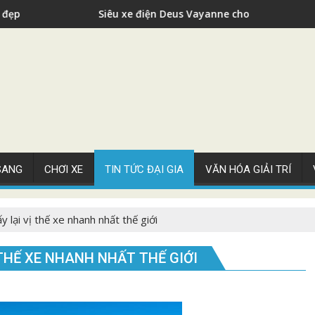
xe điện Deus Vayanne cho nhà giàu
Siêu xe B
 SANG
CHƠI XE
TIN TỨC ĐẠI GIA
VĂN HÓA GIẢI TRÍ
y lại vị thế xe nhanh nhất thế giới
 THẾ XE NHANH NHẤT THẾ GIỚI