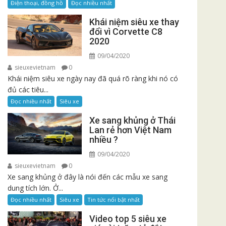
Điện thoại, đồng hồ
Đọc nhiều nhất
Khái niệm siêu xe thay
đổi vì Corvette C8
2020
09/04/2020
sieuxevietnam
0
Khái niệm siêu xe ngày nay đã quá rõ ràng khi nó có
đủ các tiêu...
Đọc nhiều nhất
Siêu xe
Xe sang khủng ở Thái
Lan rẻ hơn Việt Nam
nhiều ?
09/04/2020
sieuxevietnam
0
Xe sang khủng ở đây là nói đến các mẫu xe sang
dung tích lớn. Ở...
Đọc nhiều nhất
Siêu xe
Tin tức nổi bật nhất
Video top 5 siêu xe