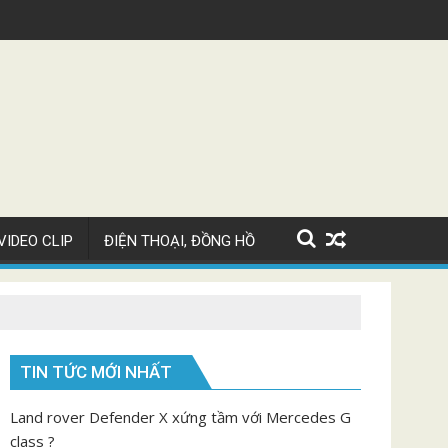
ugatti Chiron Super Sport giá 82 tỷ
Video ngắm M
VIDEO CLIP
ĐIỆN THOẠI, ĐỒNG HỒ
TIN TỨC MỚI NHẤT
Land rover Defender X xứng tầm với Mercedes G
class ?