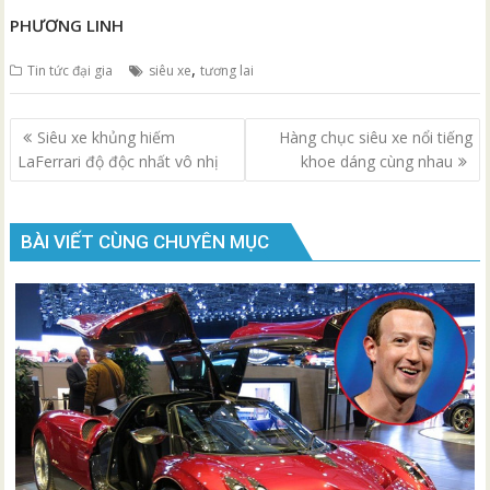
PHƯƠNG LINH
,
Tin tức đại gia
siêu xe
tương lai
Điều
Siêu xe khủng hiếm
Hàng chục siêu xe nổi tiếng
hướng
LaFerrari độ độc nhất vô nhị
khoe dáng cùng nhau
bài
viết
BÀI VIẾT CÙNG CHUYÊN MỤC