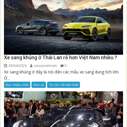
Xe sang khủng ở Thái Lan rẻ hơn Việt Nam nhiều ?
09/04/2020
sieuxevietnam
0
Xe sang khủng ở đây là nói đến các mẫu xe sang dung tích lớn.
Ở...
Đọc nhiều nhất
Siêu xe
Tin tức nổi bật nhất