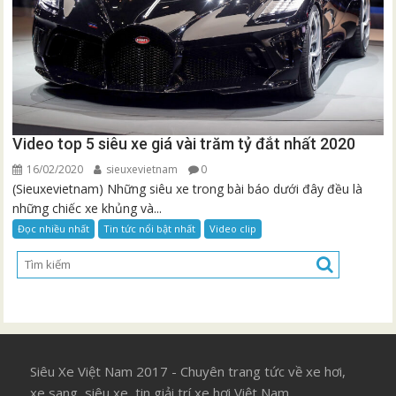
Video top 5 siêu xe giá vài trăm tỷ đắt nhất 2020
16/02/2020
sieuxevietnam
0
(Sieuxevietnam) Những siêu xe trong bài báo dưới đây đều là
những chiếc xe khủng và...
Đọc nhiều nhất
Tin tức nổi bật nhất
Video clip
Siêu Xe Việt Nam 2017 - Chuyên trang tức về xe hơi,
xe sang, siêu xe, tin giải trí xe hơi Việt Nam