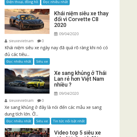
Điện thoại, đồng hồ
Đọc nhiều nhất
Khái niệm siêu xe thay
đổi vì Corvette C8
2020
09/04/2020
sieuxevietnam
0
Khái niệm siêu xe ngày nay đã quá rõ ràng khi nó có
đủ các tiêu...
Đọc nhiều nhất
Siêu xe
Xe sang khủng ở Thái
Lan rẻ hơn Việt Nam
nhiều ?
09/04/2020
sieuxevietnam
0
Xe sang khủng ở đây là nói đến các mẫu xe sang
dung tích lớn. Ở...
Đọc nhiều nhất
Siêu xe
Tin tức nổi bật nhất
Video top 5 siêu xe