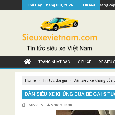
Skip
ercedes AMG GT 2022 nâng cấp đẹp
Siêu xe điện 
Thứ Bảy, Tháng 8 8, 2026
Tin mới
to
content
TRANG NHẤT BÁO
SIÊU XE
XE SIÊU
Home
Tin tức đại gia
Dàn siêu xe khủng của b
DÀN SIÊU XE KHỦNG CỦA BÉ GÁI 5 T
13/08/2015
sieuxevietnam