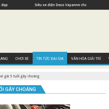
Deus Vayanne cho nhà giàu
Siêu xe Bugatti C
 SANG
CHƠI XE
TIN TỨC ĐẠI GIA
VĂN HÓA GIẢI TRÍ
é gái 5 tuổi gây choáng
UỔI GÂY CHOÁNG