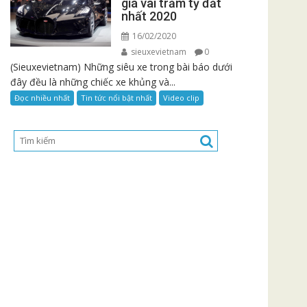
giá vài trăm tỷ đắt
nhất 2020
16/02/2020
sieuxevietnam
0
(Sieuxevietnam) Những siêu xe trong bài báo dưới
đây đều là những chiếc xe khủng và...
Đọc nhiều nhất
Tin tức nổi bật nhất
Video clip