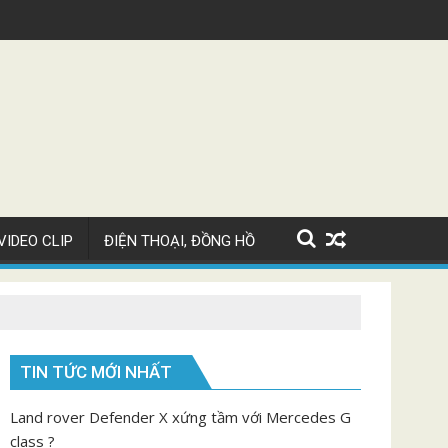
hiron Super Sport giá 82 tỷ
Video ngắm Maybach 
VIDEO CLIP
ĐIỆN THOẠI, ĐỒNG HỒ
TIN TỨC MỚI NHẤT
Land rover Defender X xứng tầm với Mercedes G
class ?