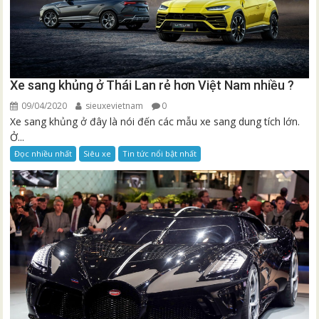
Xe sang khủng ở Thái Lan rẻ hơn Việt Nam nhiều ?
09/04/2020
sieuxevietnam
0
Xe sang khủng ở đây là nói đến các mẫu xe sang dung tích lớn.
Ở...
Đọc nhiều nhất
Siêu xe
Tin tức nổi bật nhất