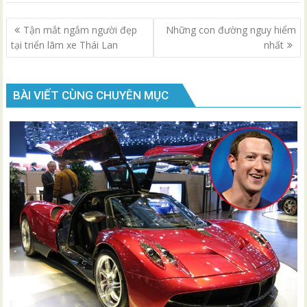
Điều
Tận mắt ngắm người đẹp
Những con đường nguy hiểm
hướng
tại triển lãm xe Thái Lan
nhất
bài
viết
BÀI VIẾT CÙNG CHUYÊN MỤC