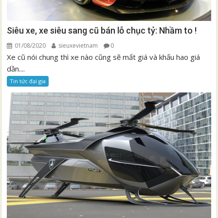
Siêu xe, xe siêu sang cũ bán lỗ chục tỷ: Nhầm to !
01/08/2020
sieuxevietnam
0
Xe cũ nói chung thì xe nào cũng sẽ mất giá và khấu hao giá
dần....
Tin tức đại gia