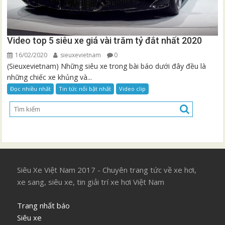
Video top 5 siêu xe giá vài trăm tỷ đắt nhất 2020
16/02/2020
sieuxevietnam
0
(Sieuxevietnam) Những siêu xe trong bài báo dưới đây đều là
những chiếc xe khủng và...
Đọc nhiều nhất
Tin tức nổi bật nhất
Video clip
Siêu Xe Việt Nam 2017 - Chuyên trang tức về xe hơi,
xe sang, siêu xe, tin giải trí xe hơi Việt Nam
Trang nhất báo
Siêu xe