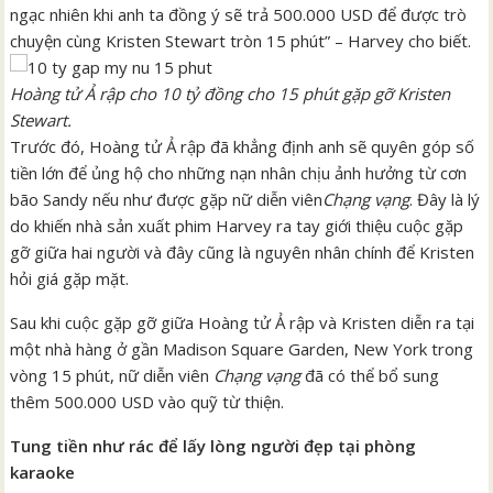
ngạc nhiên khi anh ta đồng ý sẽ trả 500.000 USD để được trò
chuyện cùng Kristen Stewart tròn 15 phút” – Harvey cho biết.
Hoàng tử Ả rập cho 10 tỷ đồng cho 15 phút gặp gỡ Kristen
Stewart.
Trước đó, Hoàng tử Ả rập đã khẳng định anh sẽ quyên góp số
tiền lớn để ủng hộ cho những nạn nhân chịu ảnh hưởng từ cơn
bão Sandy nếu như được gặp nữ diễn viên
Chạng vạng
. Đây là lý
do khiến nhà sản xuất phim Harvey ra tay giới thiệu cuộc gặp
gỡ giữa hai người và đây cũng là nguyên nhân chính để Kristen
hỏi giá gặp mặt.
Sau khi cuộc gặp gỡ giữa Hoàng tử Ả rập và Kristen diễn ra tại
một nhà hàng ở gần Madison Square Garden, New York trong
vòng 15 phút, nữ diễn viên
Chạng vạng
đã có thể bổ sung
thêm 500.000 USD vào quỹ từ thiện.
Tung tiền như rác để lấy lòng người đẹp tại phòng
karaoke