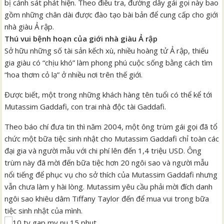
bị cảnh sát phát hiện. Theo điều tra, đường dây gái gọi này bao
gồm những chân dài được đào tạo bài bản để cung cấp cho giới
nhà giàu Ả rập.
Thú vui bệnh hoạn của giới nhà giàu Ả rập
Sở hữu những số tài sản kếch xù, nhiều hoàng tử Ả rập, thiếu
gia giàu có “chịu khó” làm phong phú cuộc sống bằng cách tìm
“hoa thơm cỏ lạ” ở nhiều nơi trên thế giới.
Được biết, một trong những khách hàng tên tuổi có thể kể tới
Mutassim Gaddafi, con trai nhà độc tài Gaddafi.
Theo báo chí đưa tin thì năm 2004, một ông trùm gái gọi đã tổ
chức một bữa tiệc sinh nhật cho Mutassim Gaddafi chỉ toàn các
đại gia và người mẫu với chi phí lên đến 1,4 triệu USD. Ông
trùm này đã mời đến bữa tiệc hơn 20 ngôi sao và người mẫu
nổi tiếng để phục vụ cho sở thích của Mutassim Gaddafi nhưng
vẫn chưa làm y hài lòng. Mutassim yêu cầu phải mời đích danh
ngôi sao khiêu dâm Tiffany Taylor đến để mua vui trong bữa
tiệc sinh nhật của mình.