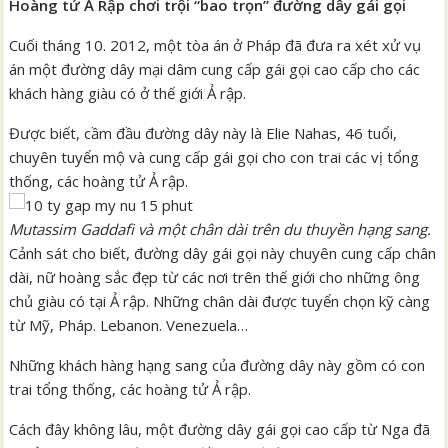
Hoàng tử Ả Rập chơi trội “bao trọn” đường dây gái gọi
Cuối tháng 10. 2012, một tòa án ở Pháp đã đưa ra xét xử vụ
án một đường dây mại dâm cung cấp gái gọi cao cấp cho các
khách hàng giàu có ở thế giới Ả rập.
Được biết, cầm đầu đường dây này là Elie Nahas, 46 tuổi,
chuyên tuyển mộ và cung cấp gái gọi cho con trai các vị tổng
thống, các hoàng tử Ả rập.
Mutassim Gaddafi và một chân dài trên du thuyền hạng sang.
Cảnh sát cho biết, đường dây gái gọi này chuyên cung cấp chân
dài, nữ hoàng sắc đẹp từ các nơi trên thế giới cho những ông
chủ giàu có tại Ả rập. Những chân dài được tuyển chọn kỹ càng
từ Mỹ, Pháp. Lebanon. Venezuela…
Những khách hàng hạng sang của đường dây này gồm có con
trai tổng thống, các hoàng tử Ả rập.
Cách đây không lâu, một đường dây gái gọi cao cấp từ Nga đã