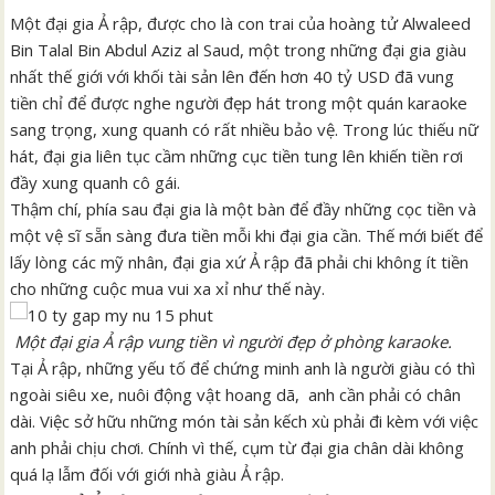
Một đại gia Ả rập, được cho là con trai của hoàng tử Alwaleed
Bin Talal Bin Abdul Aziz al Saud, một trong những đại gia giàu
nhất thế giới với khối tài sản lên đến hơn 40 tỷ USD đã vung
tiền chỉ để được nghe người đẹp hát trong một quán karaoke
sang trọng, xung quanh có rất nhiều bảo vệ. Trong lúc thiếu nữ
hát, đại gia liên tục cầm những cục tiền tung lên khiến tiền rơi
đầy xung quanh cô gái.
Thậm chí, phía sau đại gia là một bàn để đầy những cọc tiền và
một vệ sĩ sẵn sàng đưa tiền mỗi khi đại gia cần. Thế mới biết để
lấy lòng các mỹ nhân, đại gia xứ Ả rập đã phải chi không ít tiền
cho những cuộc mua vui xa xỉ như thế này.
Một đại gia Ả rập vung tiền vì người đẹp ở phòng karaoke.
Tại Ả rập, những yếu tố để chứng minh anh là người giàu có thì
ngoài siêu xe, nuôi động vật hoang dã, anh cần phải có chân
dài. Việc sở hữu những món tài sản kếch xù phải đi kèm với việc
anh phải chịu chơi. Chính vì thế, cụm từ đại gia chân dài không
quá lạ lẫm đối với giới nhà giàu Ả rập.