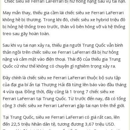
Chiếc siêu xe Ferrari LaFerrari bị hư hỏng nặng sau vụ tai nạn.
May mắn thay, thiếu gia cầm lái chiếc siêu xe Ferrari LaFerrari
không hề bị thương. Trong khi đó, chiếc siêu xe hybrid triệu đô
bị hỏng hệ thống treo trước, thân vỏ bên hông vỡ và hệ thống
treo sau gãy hoàn toàn.
Sau khi vụ tai nạn xảy ra, thiếu gia người Trung Quốc vẫn bình
thản ngồi trên chiếc siêu xe Ferrari LaFerrari đã bị hư hỏng
nặng và cắm mặt vào điện thoại. Thái độ của thiếu gia Trung
Quốc cứ như thể không có chuyện gì nghiêm trọng xảy ra.
Đây chính là chiếc siêu xe Ferrari LaFerrari thuộc bộ sưu tập
của đại gia bí ẩn tại Thượng Hải đã từng lên báo vào đầu tháng
4 vừa qua. Đồng thời, đây cũng là 1 trong 7 chiếc siêu xe
Ferrari LaFerrari tại Trung Quốc. Từ trước đến nay, đã có tổng
cộng 3 chiếc siêu xe Ferrari LaFerrari gặp tai nạn trên thế giới.
Tại Trung Quốc, siêu xe Ferrari LaFerrari có giá rất cao, lên
đến 22,5 triệu Nhân dân tệ, tương đương 3,67 triệu USD.