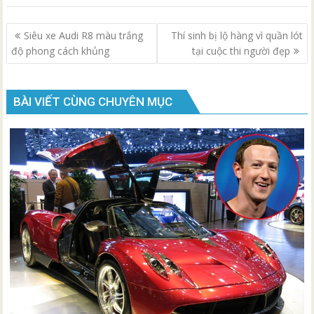
Điều
Siêu xe Audi R8 màu trắng
Thí sinh bị lộ hàng vì quần lót
hướng
độ phong cách khủng
tại cuộc thi người đẹp
bài
viết
BÀI VIẾT CÙNG CHUYÊN MỤC