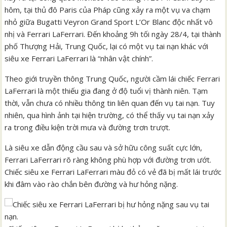
hôm, tại thủ đô Paris của Pháp cũng xảy ra một vụ va chạm
nhỏ giữa Bugatti Veyron Grand Sport L’Or Blanc độc nhất vô
nhị và Ferrari LaFerrari. Đến khoảng 9h tối ngày 28/4, tại thành
phố Thượng Hải, Trung Quốc, lại có một vụ tai nạn khác với
siêu xe Ferrari LaFerrari là “nhân vật chính”.
Theo giới truyền thông Trung Quốc, người cầm lái chiếc Ferrari
LaFerrari là một thiếu gia đang ở độ tuổi vị thành niên. Tạm
thời, vẫn chưa có nhiều thông tin liên quan đến vụ tai nạn. Tuy
nhiên, qua hình ảnh tại hiện trường, có thể thấy vụ tai nạn xảy
ra trong điều kiện trời mưa và đường trơn trượt.
Là siêu xe dẫn động cầu sau và sở hữu công suất cực lớn,
Ferrari LaFerrari rõ ràng không phù hợp với đường trơn ướt.
Chiếc siêu xe Ferrari LaFerrari màu đỏ có vẻ đã bị mất lái trước
khi đâm vào rào chắn bên đường và hư hỏng nặng.