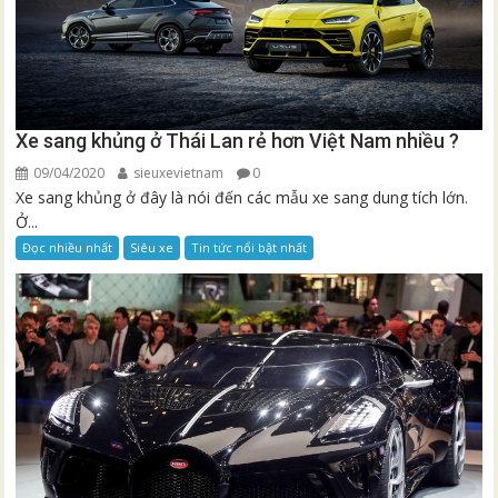
Xe sang khủng ở Thái Lan rẻ hơn Việt Nam nhiều ?
09/04/2020
sieuxevietnam
0
Xe sang khủng ở đây là nói đến các mẫu xe sang dung tích lớn.
Ở...
Đọc nhiều nhất
Siêu xe
Tin tức nổi bật nhất