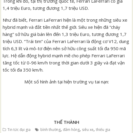
Trong khi đó, tại thị trường quốc tế, Ferrari LaFerrari có giá
1,4 triệu Euro, tương đương 1,7 triệu USD.
Như đã biết, Ferrari LaFerrari hiện là một trong những siêu xe
hybrid mạnh và đắt tiền nhất thế giới. Siêu xe hiện đã “cháy
hàng” sở hữu giá bán lên đến 1,3 triệu Euro, tương đương 1,7
triệu USD. “Trái tim” của Ferrari LaFerrari là động cơ V12, dung
tích 6,3 lít và mô-tơ điện nên sở hữu công suất tối đa 950 mã
lực. Hệ dẫn động hybrid mạnh mẽ cho phép Ferrari LaFerrari
tăng tốc từ 0-96 km/h trong thời gian dưới 3 giây và đạt vận
tốc tối đa 350 km/h.
Một số hình ảnh tại hiện trường vụ tai nạn:
THẾ THÀNH
,
,
,
Tin tức đại gia
bình thường
đâm hỏng
siêu xe
thiếu gia