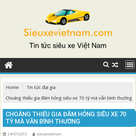
Skip
to
content
Home
Tin tức đại gia
Choáng thiếu gia đâm hỏng siêu xe 70 tỷ mà vẫn bình thường
CHOÁNG THIẾU GIA ĐÂM HỎNG SIÊU XE 70
TỶ MÀ VẪN BÌNH THƯỜNG
24/07/2015
sieuxevietnam