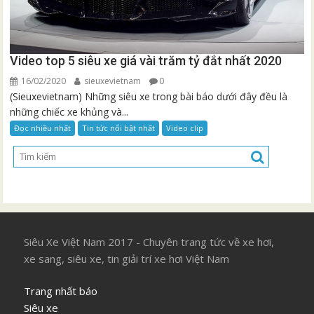
Video top 5 siêu xe giá vài trăm tỷ đắt nhất 2020
16/02/2020
sieuxevietnam
0
(Sieuxevietnam) Những siêu xe trong bài báo dưới đây đều là
những chiếc xe khủng và...
Đọc nhiều nhất
Tin tức nổi bật nhất
Video clip
Siêu Xe Việt Nam 2017 - Chuyên trang tức về xe hơi,
xe sang, siêu xe, tin giải trí xe hơi Việt Nam
Trang nhất báo
Siêu xe