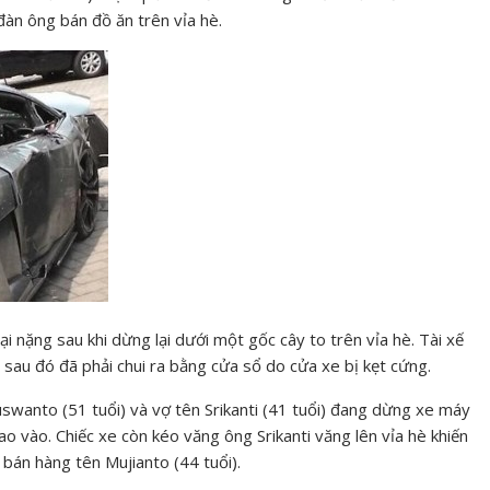
àn ông bán đồ ăn trên vỉa hè.
i nặng sau khi dừng lại dưới một gốc cây to trên vỉa hè. Tài xế
 sau đó đã phải chui ra bằng cửa sổ do cửa xe bị kẹt cứng.
uswanto (51 tuổi) và vợ tên Srikanti (41 tuổi) đang dừng xe máy
o vào. Chiếc xe còn kéo văng ông Srikanti văng lên vỉa hè khiến
bán hàng tên Mujianto (44 tuổi).