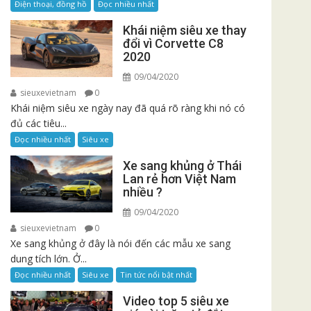
Điện thoại, đồng hồ
Đọc nhiều nhất
Khái niệm siêu xe thay
đổi vì Corvette C8
2020
09/04/2020
sieuxevietnam
0
Khái niệm siêu xe ngày nay đã quá rõ ràng khi nó có
đủ các tiêu...
Đọc nhiều nhất
Siêu xe
Xe sang khủng ở Thái
Lan rẻ hơn Việt Nam
nhiều ?
09/04/2020
sieuxevietnam
0
Xe sang khủng ở đây là nói đến các mẫu xe sang
dung tích lớn. Ở...
Đọc nhiều nhất
Siêu xe
Tin tức nổi bật nhất
Video top 5 siêu xe