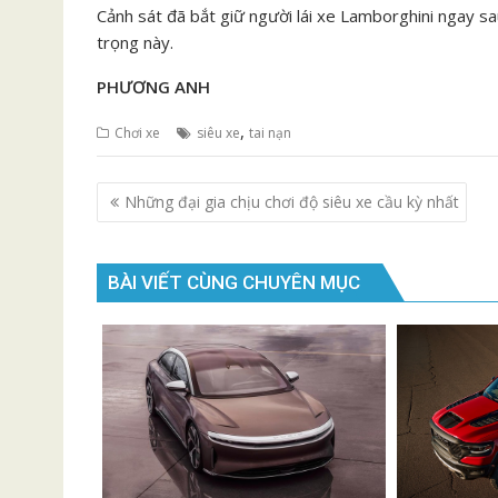
Cảnh sát đã bắt giữ người lái xe Lamborghini ngay sa
trọng này.
PHƯƠNG ANH
,
Chơi xe
siêu xe
tai nạn
Điều
Những đại gia chịu chơi độ siêu xe cầu kỳ nhất
hướng
bài
viết
BÀI VIẾT CÙNG CHUYÊN MỤC