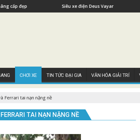
Siêu xe điện Deus Vayanne cho nhà giàu
 SANG
CHƠI XE
TIN TỨC ĐẠI GIA
VĂN HÓA GIẢI TRÍ
à Ferrari tai nạn nặng nề
 FERRARI TAI NẠN NẶNG NỀ