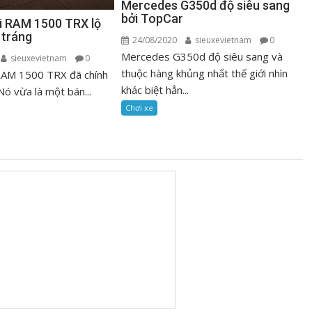
Mercedes G350d độ siêu sang
bởi TopCar
ải RAM 1500 TRX lộ
 tráng
24/08/2020
sieuxevietnam
0
Mercedes G350d độ siêu sang và
sieuxevietnam
0
thuộc hàng khủng nhất thế giới nhìn
 RAM 1500 TRX đã chính
khác biệt hẳn...
Nó vừa là một bán...
Chơi xe