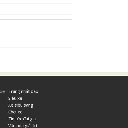
 xe
Trang nhất báo
Siêu xe
Xe siêu sang
Chơi xe
Tin tức đại gia
Văn hóa giải trí