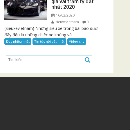
giá vài trăm tỷ đắt
nhất 2020
16/02/2020
sieuxevietnam
0
(Sieuxevietnam) Những siêu xe trong bài báo dưới
đây đều là những chiếc xe khủng và...
Đọc nhiều nhất
Tin tức nổi bật nhất
Video clip