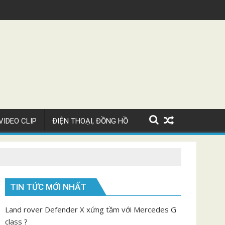
Siêu xe Bugatti Chiron Super Sport giá 82 tỷ
VIDEO CLIP
ĐIỆN THOẠI, ĐỒNG HỒ
TIN TỨC MỚI NHẤT
Land rover Defender X xứng tầm với Mercedes G
class ?