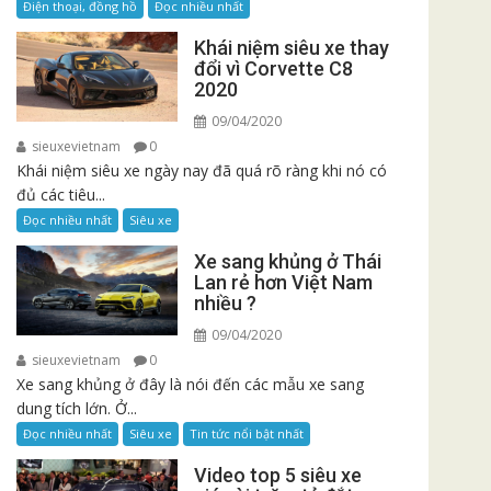
Điện thoại, đồng hồ
Đọc nhiều nhất
Khái niệm siêu xe thay
đổi vì Corvette C8
2020
09/04/2020
sieuxevietnam
0
Khái niệm siêu xe ngày nay đã quá rõ ràng khi nó có
đủ các tiêu...
Đọc nhiều nhất
Siêu xe
Xe sang khủng ở Thái
Lan rẻ hơn Việt Nam
nhiều ?
09/04/2020
sieuxevietnam
0
Xe sang khủng ở đây là nói đến các mẫu xe sang
dung tích lớn. Ở...
Đọc nhiều nhất
Siêu xe
Tin tức nổi bật nhất
Video top 5 siêu xe