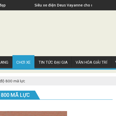
ện Deus Vayanne cho nhà giàu
Siêu xe Bugatt
 SANG
CHƠI XE
TIN TỨC ĐẠI GIA
VĂN HÓA GIẢI TRÍ
 độ 800 mã lực
 800 MÃ LỰC