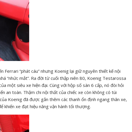
 Ferrari “phát cáu” nhưng Koenig lại giữ nguyên thiết kế nội
khá “nhức mắt”. Ra đời từ cuối thập niên 80, Koenig Testarossa
của một siêu xe hiện đại. Cùng với hộp số sàn 6 cấp, nó đòi hỏi
hiển an toàn. Thậm chi nội thất của chiếc xe còn không có túi
 của Koenig đã được gắn thêm các thanh ổn định ngang thân xe,
ể khiến xe đạt hiệu năng vận hành tối thượng.