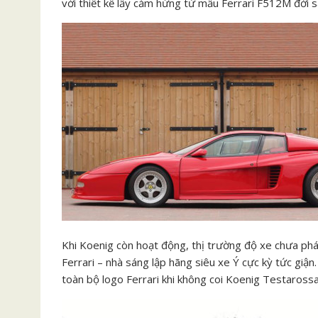
với thiết kế lấy cảm hứng từ mẫu Ferrari F512M đời s
Khi Koenig còn hoạt động, thị trường độ xe chưa phát
Ferrari – nhà sáng lập hãng siêu xe Ý cực kỳ tức giậ
toàn bộ logo Ferrari khi không coi Koenig Testarossa 