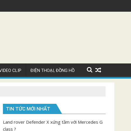
i Chiron Super Sport giá 82 tỷ
Video ngắm Mayba
VIDEO CLIP
ĐIỆN THOẠI, ĐỒNG HỒ
TIN TỨC MỚI NHẤT
Land rover Defender X xứng tầm với Mercedes G
class ?