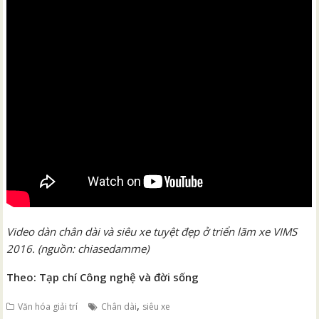
Video dàn chân dài và siêu xe tuyệt đẹp ở triển lãm xe VIMS
2016. (nguồn: chiasedamme)
Theo: Tạp chí Công nghệ và đời sống
,
Văn hóa giải trí
Chân dài
siêu xe