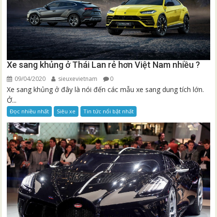
Xe sang khủng ở Thái Lan rẻ hơn Việt Nam nhiều ?
09/04/2020
sieuxevietnam
0
Xe sang khủng ở đây là nói đến các mẫu xe sang dung tích lớn.
Ở...
Đọc nhiều nhất
Siêu xe
Tin tức nổi bật nhất