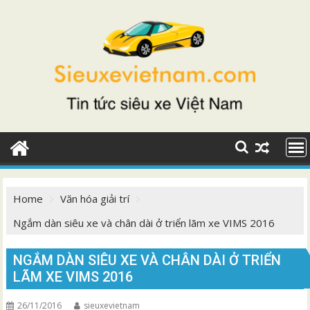
Skip
to
content
Home
Văn hóa giải trí
Ngắm dàn siêu xe và chân dài ở triển lãm xe VIMS 2016
NGẮM DÀN SIÊU XE VÀ CHÂN DÀI Ở TRIỂN
LÃM XE VIMS 2016
26/11/2016
sieuxevietnam