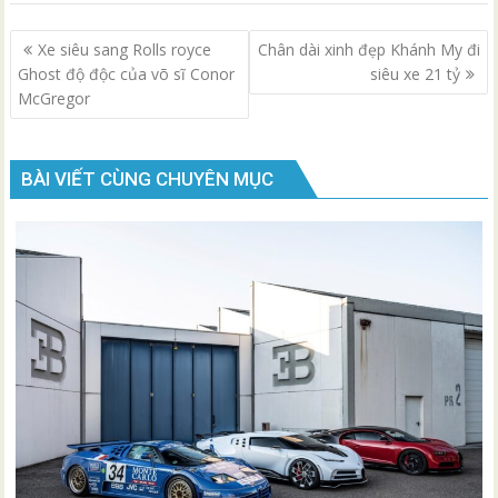
Điều
Xe siêu sang Rolls royce
Chân dài xinh đẹp Khánh My đi
hướng
Ghost độ độc của võ sĩ Conor
siêu xe 21 tỷ
bài
McGregor
viết
BÀI VIẾT CÙNG CHUYÊN MỤC