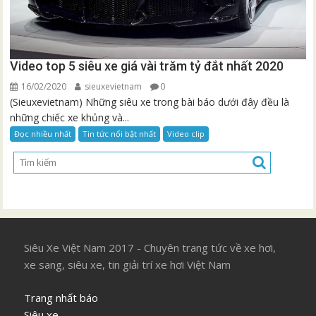
Video top 5 siêu xe giá vài trăm tỷ đắt nhất 2020
16/02/2020
sieuxevietnam
0
(Sieuxevietnam) Những siêu xe trong bài báo dưới đây đều là
những chiếc xe khủng và...
Đọc nhiều nhất
Tin tức nổi bật nhất
Video clip
Siêu Xe Việt Nam 2017 - Chuyên trang tức về xe hơi,
xe sang, siêu xe, tin giải trí xe hơi Việt Nam
Trang nhất báo
Siêu xe