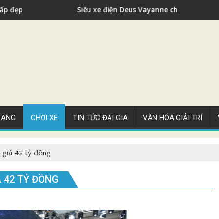
u xe điện Deus Vayanne cho nhà giàu
Siêu xe
 SANG
CHƠI XE
TIN TỨC ĐẠI GIA
VĂN HÓA GIẢI TRÍ
 giá 42 tỷ đồng
Á 42 TỶ ĐỒNG