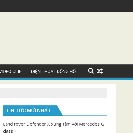
 Bugatti Chiron Super Sport giá 82 tỷ
Video ngắ
VIDEO CLIP
ĐIỆN THOẠI, ĐỒNG HỒ
TIN TỨC MỚI NHẤT
Land rover Defender X xứng tầm với Mercedes G
class ?