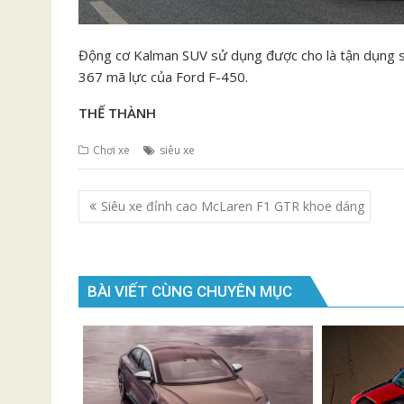
Động cơ Kalman SUV sử dụng được cho là tận dụng sứ
367 mã lực của Ford F-450.
THẾ THÀNH
Chơi xe
siêu xe
Điều
Siêu xe đỉnh cao McLaren F1 GTR khoe dáng
hướng
bài
viết
BÀI VIẾT CÙNG CHUYÊN MỤC