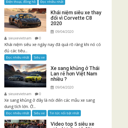
Điện thoại, đồng hồ
Đọc nhiều nhất
Khái niệm siêu xe thay
đổi vì Corvette C8
2020
09/04/2020
sieuxevietnam
0
Khái niệm siêu xe ngày nay đã quá rõ ràng khi nó có
đủ các tiêu...
Đọc nhiều nhất
Siêu xe
Xe sang khủng ở Thái
Lan rẻ hơn Việt Nam
nhiều ?
09/04/2020
sieuxevietnam
0
Xe sang khủng ở đây là nói đến các mẫu xe sang
dung tích lớn. Ở...
Đọc nhiều nhất
Siêu xe
Tin tức nổi bật nhất
Video top 5 siêu xe