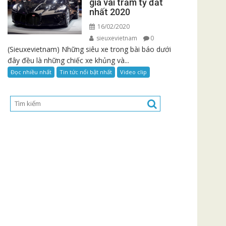
giá vài trăm tỷ đắt
nhất 2020
16/02/2020
sieuxevietnam
0
(Sieuxevietnam) Những siêu xe trong bài báo dưới
đây đều là những chiếc xe khủng và...
Đọc nhiều nhất
Tin tức nổi bật nhất
Video clip