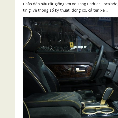
Phần đèn hậu rất giống với xe sang Cadillac Escalade,
tin gì về thông số kỹ thuật, động cơ, cả tên xe….