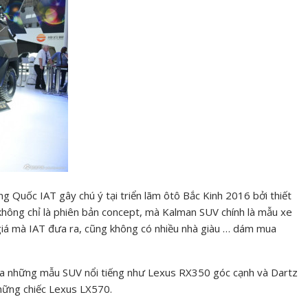
g Quốc IAT gây chú ý tại triển lãm ôtô Bắc Kinh 2016 bởi thiết
không chỉ là phiên bản concept, mà Kalman SUV chính là mẫu xe
giá mà IAT đưa ra, cũng không có nhiều nhà giàu … dám mua
 của những mẫu SUV nổi tiếng như Lexus RX350 góc cạnh và Dartz
hững chiếc Lexus LX570.