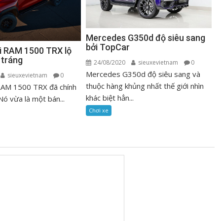
Mercedes G350d độ siêu sang
bởi TopCar
ải RAM 1500 TRX lộ
 tráng
24/08/2020
sieuxevietnam
0
Mercedes G350d độ siêu sang và
sieuxevietnam
0
thuộc hàng khủng nhất thế giới nhìn
 RAM 1500 TRX đã chính
khác biệt hẳn...
Nó vừa là một bán...
Chơi xe