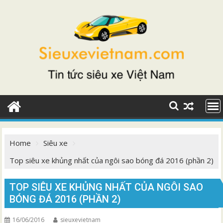
Skip
to
content
Home
Siêu xe
Top siêu xe khủng nhất của ngôi sao bóng đá 2016 (phần 2)
TOP SIÊU XE KHỦNG NHẤT CỦA NGÔI SAO
BÓNG ĐÁ 2016 (PHẦN 2)
16/06/2016
sieuxevietnam