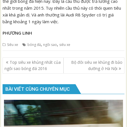
thế giới bóng đá hiện nay. Đây là cầu thủ được trả lương cao
nhất trong năm 2015. Tuy nhiên cầu thủ này có thói quen tiêu
xài khá giản dị. Và anh thường lái Audi R8 Spyder có trị giá
bằng khoảng 1 ngày làm việc.
PHƯƠNG LINH
,
,
Siêu xe
bóng đá
ngôi sao
siêu xe
Điều
Top siêu xe khủng nhất của
Bộ đôi siêu xe khủng đi bảo
hướng
ngôi sao bóng đá 2016
dưỡng ở Hà Nội
bài
viết
BÀI VIẾT CÙNG CHUYÊN MỤC