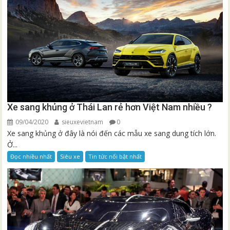
Xe sang khủng ở Thái Lan rẻ hơn Việt Nam nhiều ?
09/04/2020
sieuxevietnam
0
Xe sang khủng ở đây là nói đến các mẫu xe sang dung tích lớn.
Ở...
Đọc nhiều nhất
Siêu xe
Tin tức nổi bật nhất