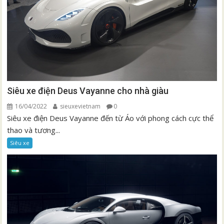
Siêu xe điện Deus Vayanne cho nhà giàu
16/04/2022
sieuxevietnam
0
Siêu xe điện Deus Vayanne đến từ Áo với phong cách cực thể
thao và tương...
Siêu xe