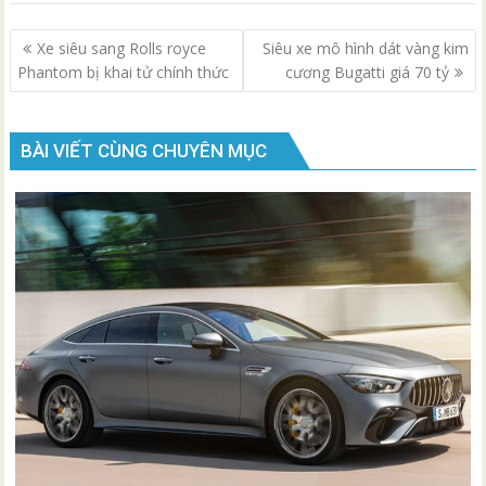
Điều
Xe siêu sang Rolls royce
Siêu xe mô hình dát vàng kim
hướng
Phantom bị khai tử chính thức
cương Bugatti giá 70 tỷ
bài
viết
BÀI VIẾT CÙNG CHUYÊN MỤC