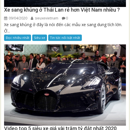
Xe sang khủng ở Thái Lan rẻ hơn Việt Nam nhiều ?
09/04/2020
sieuxevietnam
0
Xe sang khủng ở đây là nói đến các mẫu xe sang dung tích lớn.
Ở...
Đọc nhiều nhất
Siêu xe
Tin tức nổi bật nhất
Video top 5 siêu xe giá vài trăm tỷ đắt nhất 2020