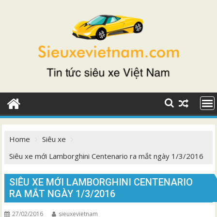
Skip
to
content
Home
Siêu xe
Siêu xe mới Lamborghini Centenario ra mắt ngày 1/3/2016
SIÊU XE MỚI LAMBORGHINI CENTENARIO
RA MẮT NGÀY 1/3/2016
27/02/2016
sieuxevietnam