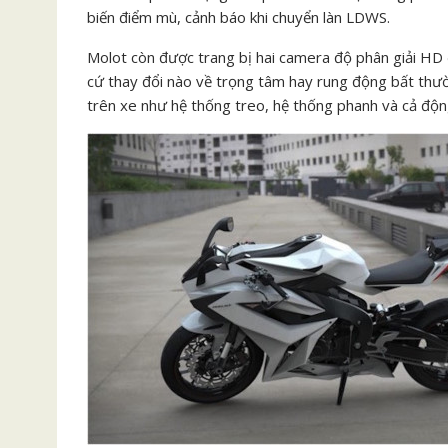
biến điểm mù, cảnh báo khi chuyển làn LDWS.
Molot còn được trang bị hai camera độ phân giải HD 
cứ thay đổi nào về trọng tâm hay rung động bất thườ
trên xe như hệ thống treo, hệ thống phanh và cả độn