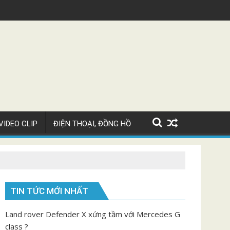
atti Chiron Super Sport giá 82 tỷ
Video ngắm Ma
VIDEO CLIP
ĐIỆN THOẠI, ĐỒNG HỒ
TIN TỨC MỚI NHẤT
Land rover Defender X xứng tầm với Mercedes G
class ?