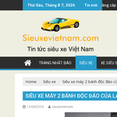
Skip
u xe Mercedes AMG GT 2022 nâng cấp đẹp
Siêu xe
Thứ Sáu, Tháng 8 7, 2026
Tin mới
to
content
TRANG NHẤT BÁO
SIÊU XE
XE SIÊU
Home
Siêu xe
Siêu xe máy 2 bánh độc đáo c
SIÊU XE MÁY 2 BÁNH ĐỘC ĐÁO CỦA 
12/04/2016
sieuxevietnam