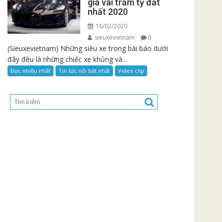
giá vài trăm tỷ đắt
nhất 2020
16/02/2020
sieuxevietnam
0
(Sieuxevietnam) Những siêu xe trong bài báo dưới
đây đều là những chiếc xe khủng và...
Đọc nhiều nhất
Tin tức nổi bật nhất
Video clip