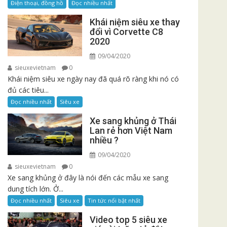
Điện thoại, đồng hồ
Đọc nhiều nhất
Khái niệm siêu xe thay
đổi vì Corvette C8
2020
09/04/2020
sieuxevietnam
0
Khái niệm siêu xe ngày nay đã quá rõ ràng khi nó có
đủ các tiêu...
Đọc nhiều nhất
Siêu xe
Xe sang khủng ở Thái
Lan rẻ hơn Việt Nam
nhiều ?
09/04/2020
sieuxevietnam
0
Xe sang khủng ở đây là nói đến các mẫu xe sang
dung tích lớn. Ở...
Đọc nhiều nhất
Siêu xe
Tin tức nổi bật nhất
Video top 5 siêu xe