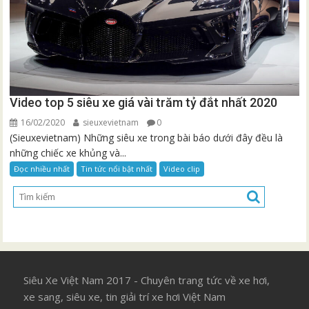
Video top 5 siêu xe giá vài trăm tỷ đắt nhất 2020
16/02/2020
sieuxevietnam
0
(Sieuxevietnam) Những siêu xe trong bài báo dưới đây đều là
những chiếc xe khủng và...
Đọc nhiều nhất
Tin tức nổi bật nhất
Video clip
Siêu Xe Việt Nam 2017 - Chuyên trang tức về xe hơi,
xe sang, siêu xe, tin giải trí xe hơi Việt Nam