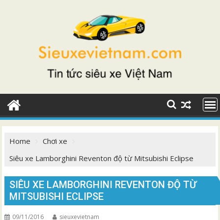
Skip
to
content
Home
Chơi xe
Siêu xe Lamborghini Reventon độ từ Mitsubishi Eclipse
SIÊU XE LAMBORGHINI REVENTON ĐỘ TỪ
MITSUBISHI ECLIPSE
09/11/2016
sieuxevietnam