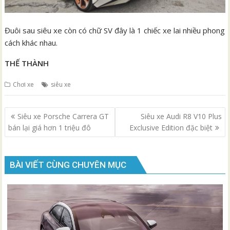
Đuôi sau siêu xe còn có chữ SV đây là 1 chiếc xe lai nhiều phong
cách khác nhau.
THẾ THÀNH
Chơi xe
siêu xe
Điều
Siêu xe Porsche Carrera GT
Siêu xe Audi R8 V10 Plus
hướng
bán lại giá hơn 1 triệu đô
Exclusive Edition đặc biệt
bài
viết
BÀI VIẾT CÙNG CHUYÊN MỤC