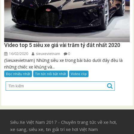
Video top 5 siêu xe giá vài trăm tỷ đắt nhất 2020
16/02/2020
sieuxevietnam
0
(Sieuxevietnam) Những siêu xe trong bài báo dưới đây đều là
những chiếc xe khủng và...
Đọc nhiều nhất
Tin tức nổi bật nhất
Video clip
Siêu Xe Việt Nam 2017 - Chuyên trang tức về xe hơi,
xe sang, siêu xe, tin giải trí xe hơi Việt Nam