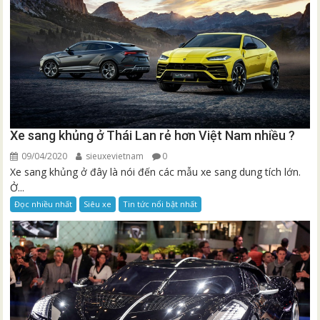
Xe sang khủng ở Thái Lan rẻ hơn Việt Nam nhiều ?
09/04/2020
sieuxevietnam
0
Xe sang khủng ở đây là nói đến các mẫu xe sang dung tích lớn.
Ở...
Đọc nhiều nhất
Siêu xe
Tin tức nổi bật nhất