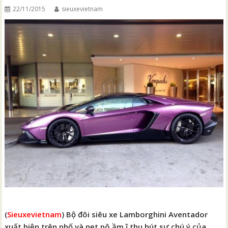
22/11/2015
sieuxevietnam
(
Sieuxevietnam
) Bộ đôi siêu xe Lamborghini Aventador
xuất hiện trên phố và nẹt pô ầm ĩ thu hút sự chú ý của