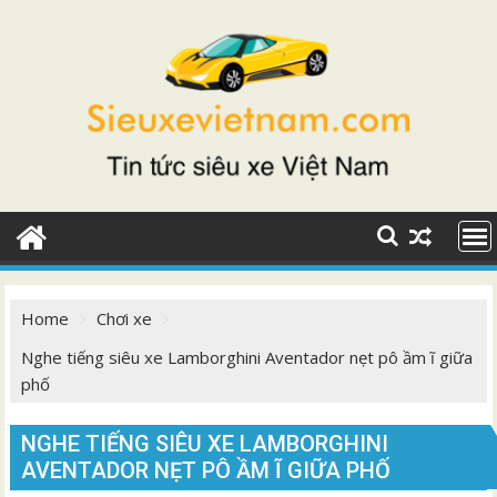
Skip
to
content
Home
Chơi xe
Nghe tiếng siêu xe Lamborghini Aventador nẹt pô ầm ĩ giữa
phố
NGHE TIẾNG SIÊU XE LAMBORGHINI
AVENTADOR NẸT PÔ ẦM Ĩ GIỮA PHỐ