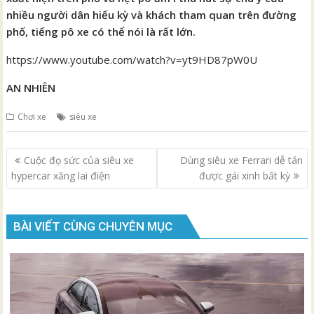
nhiều người dân hiếu kỳ và khách tham quan trên đường
phố, tiếng pô xe có thể nói là rất lớn.
https://www.youtube.com/watch?v=yt9HD87pW0U
AN NHIÊN
Chơi xe
siêu xe
Điều
Cuộc đọ sức của siêu xe
Dùng siêu xe Ferrari dễ tán
hướng
hypercar xăng lai điện
được gái xinh bất kỳ
bài
viết
BÀI VIẾT CÙNG CHUYÊN MỤC