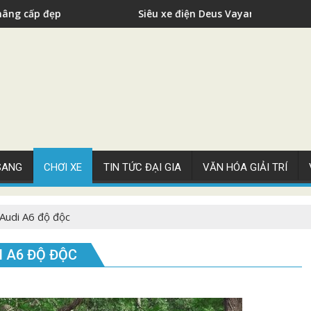
Siêu xe điện Deus Vayanne cho nhà giàu
 SANG
CHƠI XE
TIN TỨC ĐẠI GIA
VĂN HÓA GIẢI TRÍ
Audi A6 độ độc
I A6 ĐỘ ĐỘC