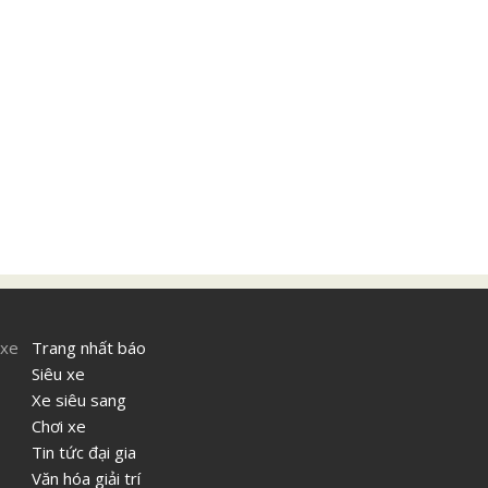
 xe
Trang nhất báo
Siêu xe
Xe siêu sang
Chơi xe
Tin tức đại gia
Văn hóa giải trí