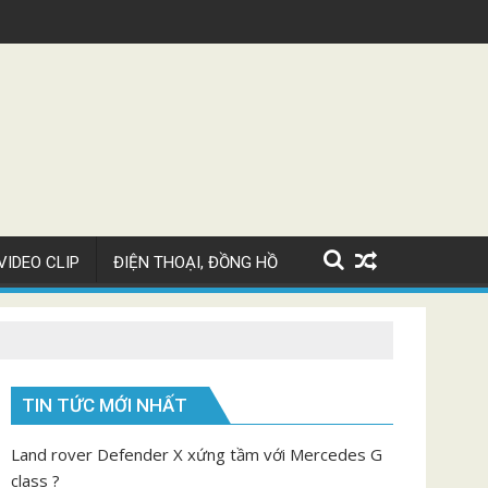
Siêu xe Bugatti Chiron Super Sport giá 82 tỷ
VIDEO CLIP
ĐIỆN THOẠI, ĐỒNG HỒ
TIN TỨC MỚI NHẤT
Land rover Defender X xứng tầm với Mercedes G
class ?