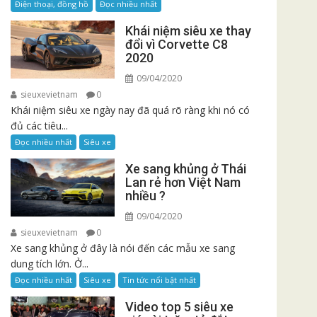
Điện thoại, đồng hồ
Đọc nhiều nhất
Khái niệm siêu xe thay
đổi vì Corvette C8
2020
09/04/2020
sieuxevietnam
0
Khái niệm siêu xe ngày nay đã quá rõ ràng khi nó có
đủ các tiêu...
Đọc nhiều nhất
Siêu xe
Xe sang khủng ở Thái
Lan rẻ hơn Việt Nam
nhiều ?
09/04/2020
sieuxevietnam
0
Xe sang khủng ở đây là nói đến các mẫu xe sang
dung tích lớn. Ở...
Đọc nhiều nhất
Siêu xe
Tin tức nổi bật nhất
Video top 5 siêu xe