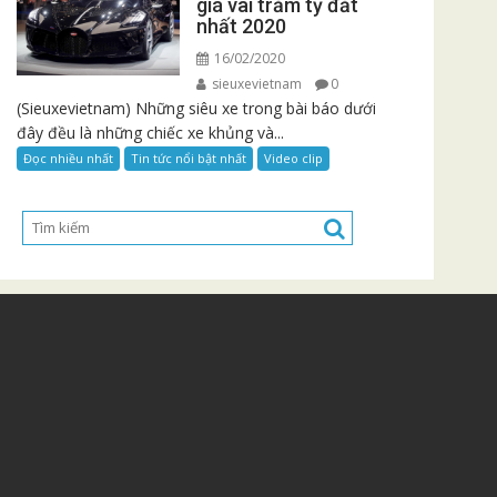
giá vài trăm tỷ đắt
nhất 2020
16/02/2020
sieuxevietnam
0
(Sieuxevietnam) Những siêu xe trong bài báo dưới
đây đều là những chiếc xe khủng và...
Đọc nhiều nhất
Tin tức nổi bật nhất
Video clip