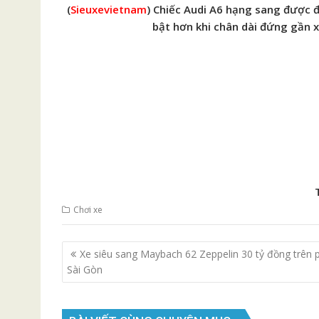
(
Sieuxevietnam
) Chiếc Audi A6 hạng sang được 
bật hơn khi chân dài đứng gần 
Chơi xe
Điều
Xe siêu sang Maybach 62 Zeppelin 30 tỷ đồng trên 
hướng
Sài Gòn
bài
viết