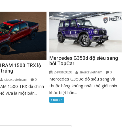
Mercedes G350d độ siêu sang
bởi TopCar
ải RAM 1500 TRX lộ
 tráng
24/08/2020
sieuxevietnam
0
Mercedes G350d độ siêu sang và
sieuxevietnam
0
thuộc hàng khủng nhất thế giới nhìn
 RAM 1500 TRX đã chính
khác biệt hẳn...
Nó vừa là một bán...
Chơi xe