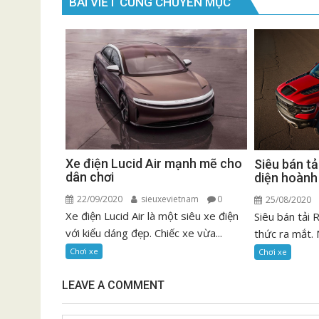
BÀI VIẾT CÙNG CHUYÊN MỤC
Xe điện Lucid Air mạnh mẽ cho
Siêu bán t
dân chơi
diện hoành
22/09/2020
sieuxevietnam
0
25/08/2020
Xe điện Lucid Air là một siêu xe điện
Siêu bán tải
với kiểu dáng đẹp. Chiếc xe vừa...
thức ra mắt. 
Chơi xe
Chơi xe
LEAVE A COMMENT