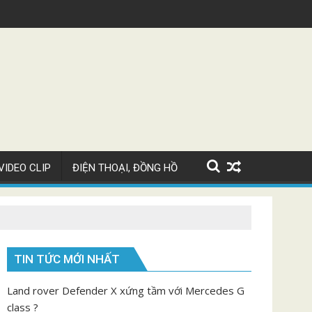
Siêu xe Bugatti Chiron Super Sport giá 82 tỷ
V
VIDEO CLIP
ĐIỆN THOẠI, ĐỒNG HỒ
TIN TỨC MỚI NHẤT
Land rover Defender X xứng tầm với Mercedes G
class ?