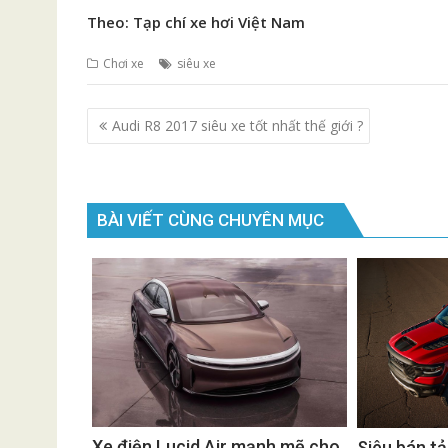
Theo: Tạp chí xe hơi Việt Nam
Chơi xe
siêu xe
Điều
Audi R8 2017 siêu xe tốt nhất thế giới ?
hướng
bài
viết
BÀI VIẾT CÙNG CHUYÊN MỤC
Xe điện Lucid Air mạnh mẽ cho
Siêu bán t