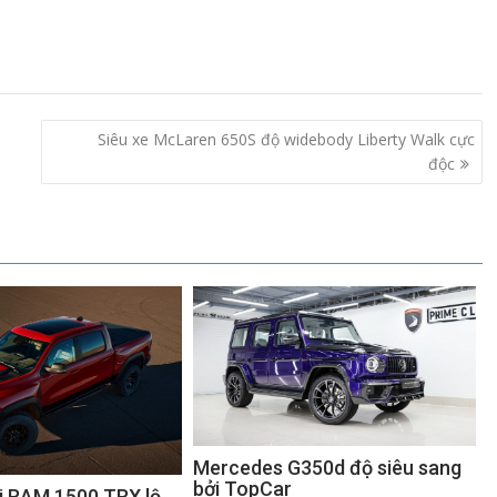
Siêu xe McLaren 650S độ widebody Liberty Walk cực
độc
Mercedes G350d độ siêu sang
bởi TopCar
ải RAM 1500 TRX lộ