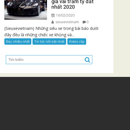
giá vài trăm tỷ đắt
nhất 2020
16/02/2020
sieuxevietnam
0
(Sieuxevietnam) Những siêu xe trong bài báo dưới
đây đều là những chiếc xe khủng và...
Đọc nhiều nhất
Tin tức nổi bật nhất
Video clip