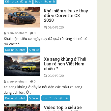
Điện thoại, đồng hồ
Đọc nhiều nhất
Khái niệm siêu xe thay
đổi vì Corvette C8
2020
09/04/2020
sieuxevietnam
0
Khái niệm siêu xe ngày nay đã quá rõ ràng khi nó có
đủ các tiêu...
Đọc nhiều nhất
Siêu xe
Xe sang khủng ở Thái
Lan rẻ hơn Việt Nam
nhiều ?
09/04/2020
sieuxevietnam
0
Xe sang khủng ở đây là nói đến các mẫu xe sang
dung tích lớn. Ở...
Đọc nhiều nhất
Siêu xe
Tin tức nổi bật nhất
Video top 5 siêu xe