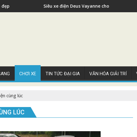
Siêu xe điện Deus Vayanne cho nhà giàu
 SANG
CHƠI XE
TIN TỨC ĐẠI GIA
VĂN HÓA GIẢI TRÍ
ện cùng lúc
CÙNG LÚC