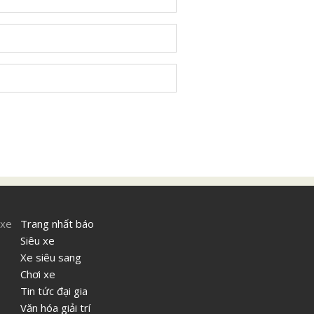
 xe
Trang nhất báo
Siêu xe
Xe siêu sang
Chơi xe
Tin tức đại gia
Văn hóa giải trí