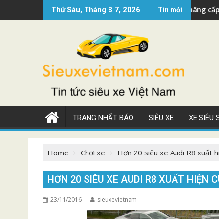
Skip
s ?
Siêu xe Mercedes AMG GT 2022 nâng cấp đẹp
Thứ Sáu, Tháng 8 7, 2026
Tin mới
to
content
TRANG NHẤT BÁO
SIÊU XE
XE SIÊU
Home
Chơi xe
Hơn 20 siêu xe Audi R8 xuất hi
HƠN 20 SIÊU XE AUDI R8 XUẤT HIỆN 
23/11/2016
sieuxevietnam