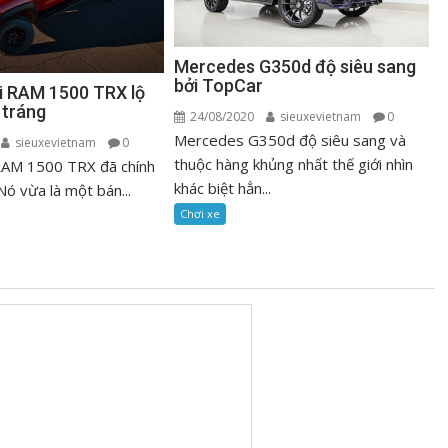
Mercedes G350d độ siêu sang
bởi TopCar
ải RAM 1500 TRX lộ
 tráng
24/08/2020
sieuxevietnam
0
Mercedes G350d độ siêu sang và
sieuxevietnam
0
thuộc hàng khủng nhất thế giới nhìn
 RAM 1500 TRX đã chính
khác biệt hẳn...
Nó vừa là một bán...
Chơi xe