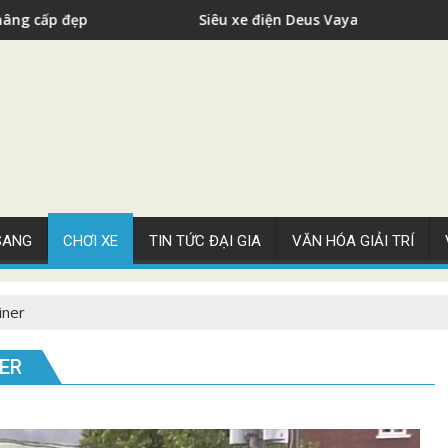
Siêu xe điện Deus Vayanne cho nhà giàu
 SANG
CHƠI XE
TIN TỨC ĐẠI GIA
VĂN HÓA GIẢI TRÍ
iner
NER