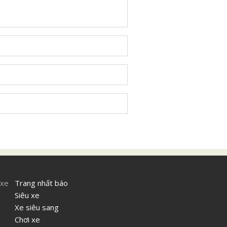
 xe
Trang nhất báo
Siêu xe
Xe siêu sang
Chơi xe