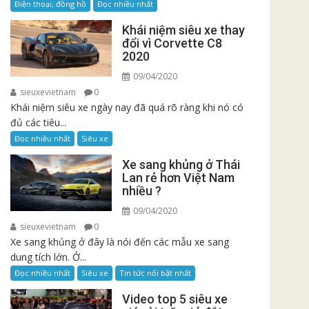
Điện thoại, đồng hồ
Đọc nhiều nhất
Khái niệm siêu xe thay
đổi vì Corvette C8
2020
09/04/2020
sieuxevietnam
0
Khái niệm siêu xe ngày nay đã quá rõ ràng khi nó có
đủ các tiêu...
Đọc nhiều nhất
Siêu xe
Xe sang khủng ở Thái
Lan rẻ hơn Việt Nam
nhiều ?
09/04/2020
sieuxevietnam
0
Xe sang khủng ở đây là nói đến các mẫu xe sang
dung tích lớn. Ở...
Đọc nhiều nhất
Siêu xe
Tin tức nổi bật nhất
Video top 5 siêu xe