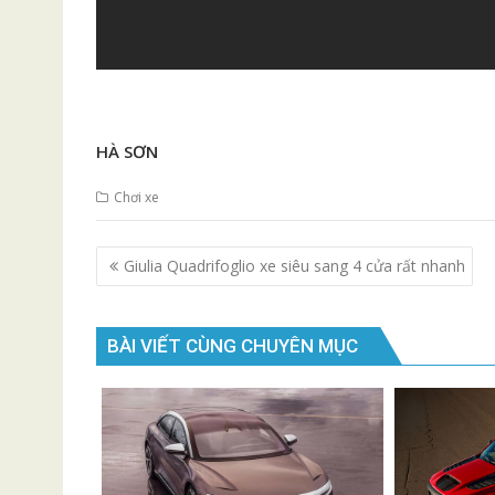
HÀ SƠN
Chơi xe
Điều
Giulia Quadrifoglio xe siêu sang 4 cửa rất nhanh
hướng
bài
viết
BÀI VIẾT CÙNG CHUYÊN MỤC