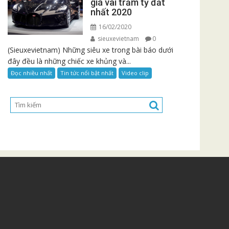
giá vài trăm tỷ đắt
nhất 2020
16/02/2020
sieuxevietnam
0
(Sieuxevietnam) Những siêu xe trong bài báo dưới
đây đều là những chiếc xe khủng và...
Đọc nhiều nhất
Tin tức nổi bật nhất
Video clip