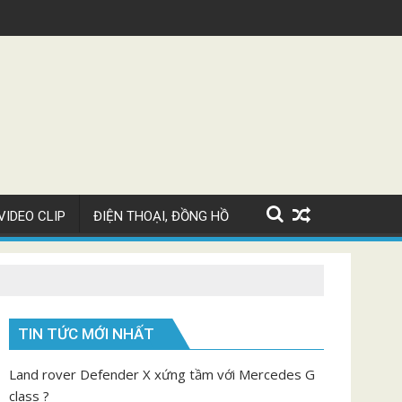
Siêu xe Bugatti Chiron Super Sport giá 82 tỷ
VIDEO CLIP
ĐIỆN THOẠI, ĐỒNG HỒ
TIN TỨC MỚI NHẤT
Land rover Defender X xứng tầm với Mercedes G
class ?