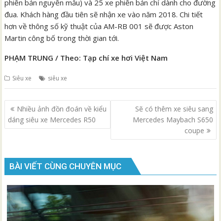
phiên bản nguyên mẫu) và 25 xe phiên bản chỉ dành cho đường
đua. Khách hàng đầu tiên sẽ nhận xe vào năm 2018. Chi tiết
hơn về thông số kỹ thuật của AM-RB 001 sẽ được Aston
Martin công bố trong thời gian tới.
PHẠM TRUNG / Theo: Tạp chí xe hơi Việt Nam
Siêu xe
siêu xe
Điều
Nhiều ảnh đồn đoán về kiểu
Sẽ có thêm xe siêu sang
hướng
dáng siêu xe Mercedes R50
Mercedes Maybach S650
bài
coupe
viết
BÀI VIẾT CÙNG CHUYÊN MỤC