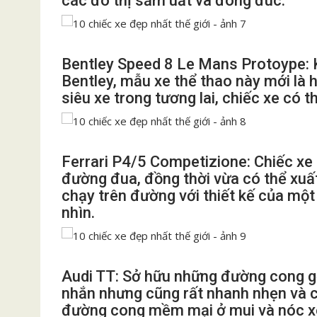
các đô thị sầm uất và đông đúc.
Bentley Speed 8 Le Mans Protoype: K
Bentley, mẫu xe thể thao này mới là 
siêu xe trong tương lai, chiếc xe có 
Ferrari P4/5 Competizione: Chiếc xe 
đường đua, đồng thời vừa có thể xuất
chạy trên đường với thiết kế của một 
nhìn.
Audi TT: Sở hữu những đường cong gợ
nhắn nhưng cũng rất nhanh nhẹn và 
đường cong mềm mại ở mui và nóc xe t