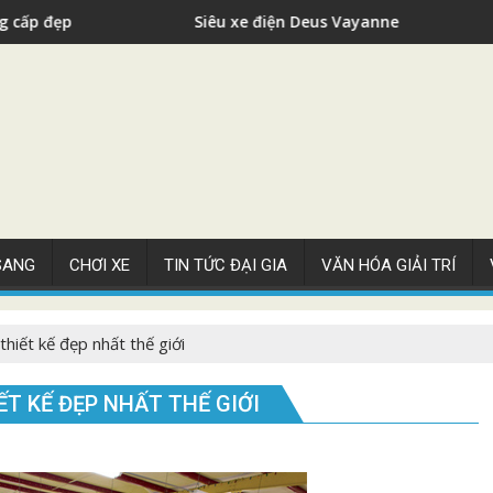
Siêu xe điện Deus Vayanne cho nhà giàu
 SANG
CHƠI XE
TIN TỨC ĐẠI GIA
VĂN HÓA GIẢI TRÍ
hiết kế đẹp nhất thế giới
ẾT KẾ ĐẸP NHẤT THẾ GIỚI