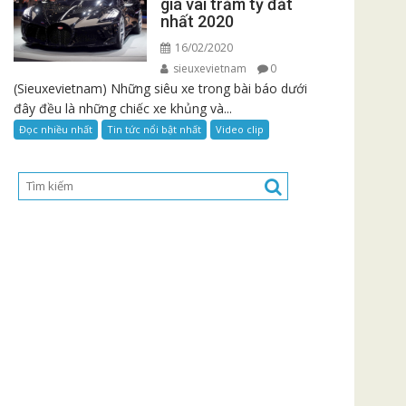
giá vài trăm tỷ đắt
nhất 2020
16/02/2020
sieuxevietnam
0
(Sieuxevietnam) Những siêu xe trong bài báo dưới
đây đều là những chiếc xe khủng và...
Đọc nhiều nhất
Tin tức nổi bật nhất
Video clip