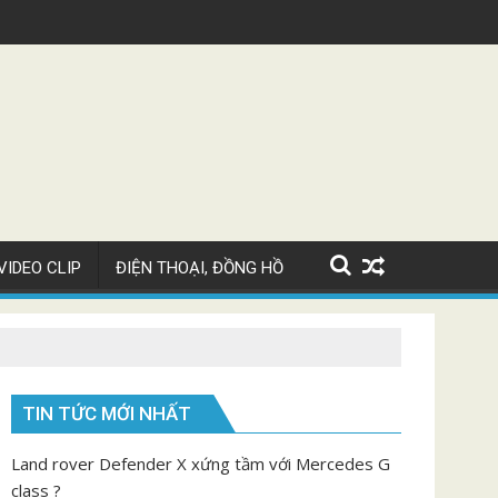
Siêu xe Bugatti Chiron Super Sport giá 82 tỷ
V
VIDEO CLIP
ĐIỆN THOẠI, ĐỒNG HỒ
TIN TỨC MỚI NHẤT
Land rover Defender X xứng tầm với Mercedes G
class ?