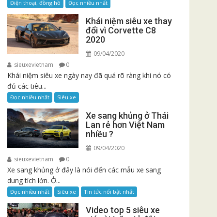
Điện thoại, đồng hồ
Đọc nhiều nhất
Khái niệm siêu xe thay
đổi vì Corvette C8
2020
09/04/2020
sieuxevietnam
0
Khái niệm siêu xe ngày nay đã quá rõ ràng khi nó có
đủ các tiêu...
Đọc nhiều nhất
Siêu xe
Xe sang khủng ở Thái
Lan rẻ hơn Việt Nam
nhiều ?
09/04/2020
sieuxevietnam
0
Xe sang khủng ở đây là nói đến các mẫu xe sang
dung tích lớn. Ở...
Đọc nhiều nhất
Siêu xe
Tin tức nổi bật nhất
Video top 5 siêu xe