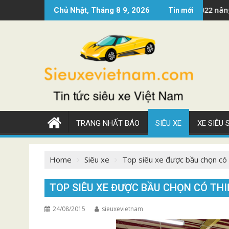
Skip
ss ?
Siêu xe Mercedes AMG GT 2022 nâng cấp đẹp
Chủ Nhật, Tháng 8 9, 2026
Tin mới
to
content
TRANG NHẤT BÁO
SIÊU XE
XE SIÊU
Home
Siêu xe
Top siêu xe được bầu chọn có t
TOP SIÊU XE ĐƯỢC BẦU CHỌN CÓ THI
24/08/2015
sieuxevietnam