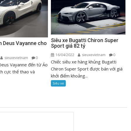
Siêu xe Bugatti Chiron Super
ện Deus Vayanne cho
Sport giá 82 tỷ
16/04/2022
sieuxevietnam
0
sieuxevietnam
0
Chiếc siêu xe hàng khủng Bugatti
 Deus Vayanne đến từ Áo
Chiron Super Sport được bán với giá
ch cực thể thao và
khởi điểm khoảng...
Siêu xe