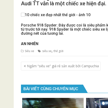
Audi TT vẫn là một chiếc xe hiện đại.
Porsche 918 Spyder: Đây được coi là siêu phẩm k
từ trước tới nay. 918 Spyder là một chiếc siêu xe
đường nét của tương lai.
AN NHIÊN
,
Siêu xe
siêu xe
thế giới
Điều
Ngắm “siêu xe” giá rẻ sản xuất bởi Campuchia
hướng
bài
viết
BÀI VIẾT CÙNG CHUYÊN MỤC