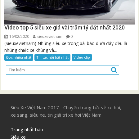
Video top 5 siêu xe giá vài trăm tỷ đắt nhất 2020
16/02/2020
sieuxevietnam
0
(Sieuxevietnam) Những siêu xe trong bài báo dưới đây đều là
những chiếc xe khủng và...
Đọc nhiều nhất
Tin tức nổi bật nhất
Video clip
Siêu Xe Việt Nam 2017 - Chuyên trang tức về xe hơi,
xe sang, siêu xe, tin giải trí xe hơi Việt Nam
Trang nhất báo
Siêu xe