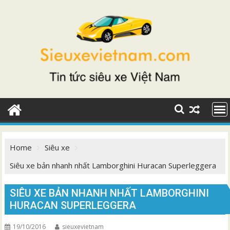
Skip
to
content
Home
Siêu xe
Siêu xe bản nhanh nhất Lamborghini Huracan Superleggera
SIÊU XE BẢN NHANH NHẤT LAMBORGHINI
HURACAN SUPERLEGGERA
19/10/2016
sieuxevietnam