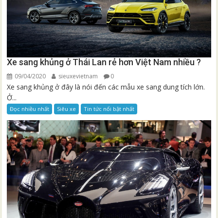
Xe sang khủng ở Thái Lan rẻ hơn Việt Nam nhiều ?
09/04/2020
sieuxevietnam
0
Xe sang khủng ở đây là nói đến các mẫu xe sang dung tích lớn.
Ở...
Đọc nhiều nhất
Siêu xe
Tin tức nổi bật nhất