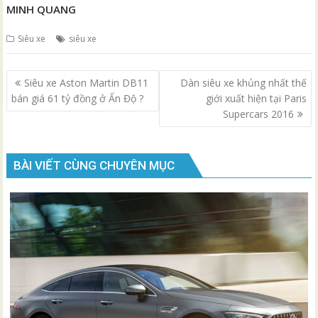
MINH QUANG
Siêu xe
siêu xe
Điều
Siêu xe Aston Martin DB11
Dàn siêu xe khủng nhất thế
hướng
bán giá 61 tỷ đồng ở Ấn Độ ?
giới xuất hiện tại Paris
bài
Supercars 2016
viết
BÀI VIẾT CÙNG CHUYÊN MỤC