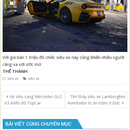
Với giá bán 1 triệu đô chiếc siêu xe này cũng khiến nhiều người
càng xa vời ước mơ.
THẾ THÀNH
Siêu xe
siêu xe
Điều
Xe siêu sang Mercedes GLE
Tìm thấy siêu xe Lamborghini
hướng
63 AMG độ TopCar
Aventador bị ăn trộm ở Đức
bài
viết
BÀI VIẾT CÙNG CHUYÊN MỤC