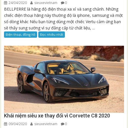
24/04/2020
sieuxevietnam
0
BELLPERRE là hãng độ điện thoại xa xỉ và sang chảnh. Những
chiếc điện thoại hãng này thường độ là iphone, samsung và một
số dòng khác Nếu bạn từng dùng một chiếc Vertu cảm ứng bạn
sẽ thấy sung sướng vì sự đẳng cấp từ chất liệu, ...
Điện thoại, đồng hồ
Đọc nhiều nhất
Khái niệm siêu xe thay đổi vì Corvette C8 2020
09/04/2020
sieuxevietnam
0