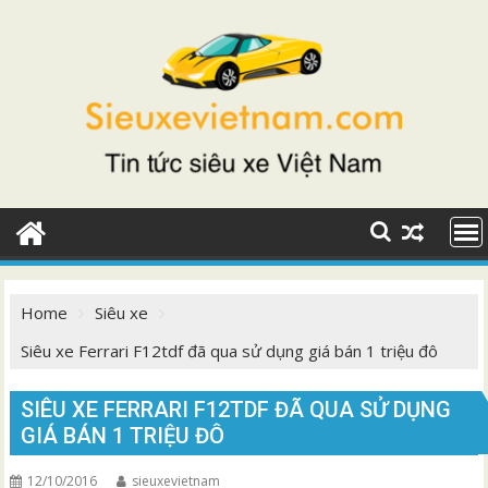
Skip
to
content
Home
Siêu xe
Siêu xe Ferrari F12tdf đã qua sử dụng giá bán 1 triệu đô
SIÊU XE FERRARI F12TDF ĐÃ QUA SỬ DỤNG
GIÁ BÁN 1 TRIỆU ĐÔ
12/10/2016
sieuxevietnam