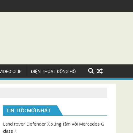
tti Chiron Super Sport giá 82 tỷ
Video ngắm May
VIDEO CLIP
ĐIỆN THOẠI, ĐỒNG HỒ
TIN TỨC MỚI NHẤT
Land rover Defender X xứng tầm với Mercedes G
class ?