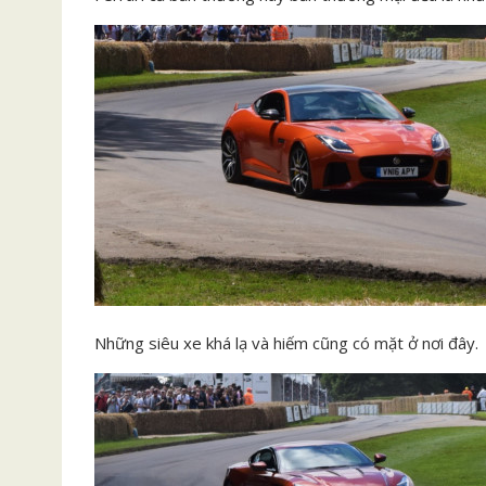
Những siêu xe khá lạ và hiếm cũng có mặt ở nơi đây.