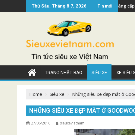
Skip
xe Mercedes AMG GT 2022 nâng cấp đẹp
Siêu xe 
Thứ Sáu, Tháng 8 7, 2026
Tin mới
to
content
TRANG NHẤT BÁO
SIÊU XE
XE SIÊU
Home
Siêu xe
Những siêu xe đẹp mắt ở Goo
NHỮNG SIÊU XE ĐẸP MẮT Ở GOODWOOD
27/06/2016
sieuxevietnam