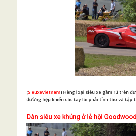
(
Sieuxevietnam
) Hàng loại siêu xe gầm rú trên đư
đường hẹp khiến các tay lái phải tỉnh táo và tập 
Dàn siêu xe khủng ở lễ hội Goodwood