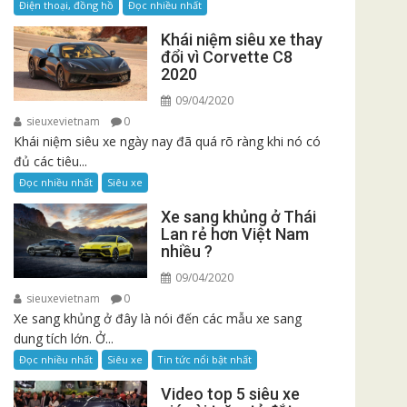
Điện thoại, đồng hồ
Đọc nhiều nhất
Khái niệm siêu xe thay
đổi vì Corvette C8
2020
09/04/2020
sieuxevietnam
0
Khái niệm siêu xe ngày nay đã quá rõ ràng khi nó có
đủ các tiêu...
Đọc nhiều nhất
Siêu xe
Xe sang khủng ở Thái
Lan rẻ hơn Việt Nam
nhiều ?
09/04/2020
sieuxevietnam
0
Xe sang khủng ở đây là nói đến các mẫu xe sang
dung tích lớn. Ở...
Đọc nhiều nhất
Siêu xe
Tin tức nổi bật nhất
Video top 5 siêu xe