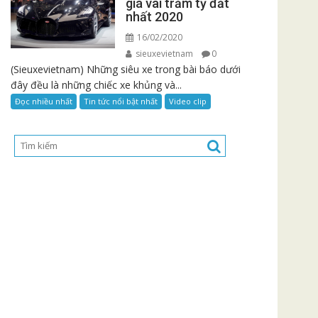
giá vài trăm tỷ đắt
nhất 2020
16/02/2020
sieuxevietnam
0
(Sieuxevietnam) Những siêu xe trong bài báo dưới
đây đều là những chiếc xe khủng và...
Đọc nhiều nhất
Tin tức nổi bật nhất
Video clip