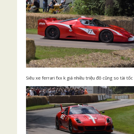
Siêu xe ferrari fxx k giá nhiều triệu đô cũng so tài tốc