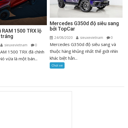
Mercedes G350d độ siêu sang
bởi TopCar
ải RAM 1500 TRX lộ
 tráng
24/08/2020
sieuxevietnam
0
Mercedes G350d độ siêu sang và
sieuxevietnam
0
thuộc hàng khủng nhất thế giới nhìn
 RAM 1500 TRX đã chính
khác biệt hẳn...
Nó vừa là một bán...
Chơi xe