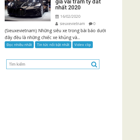
giá vài trăm tỷ đắt
nhất 2020
16/02/2020
sieuxevietnam
0
(Sieuxevietnam) Những siêu xe trong bài báo dưới
đây đều là những chiếc xe khủng và...
Đọc nhiều nhất
Tin tức nổi bật nhất
Video clip