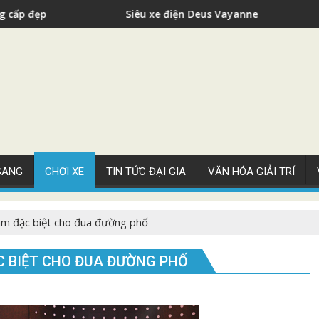
Siêu xe điện Deus Vayanne cho nhà giàu
 SANG
CHƠI XE
TIN TỨC ĐẠI GIA
VĂN HÓA GIẢI TRÍ
 đặc biệt cho đua đường phố
C BIỆT CHO ĐUA ĐƯỜNG PHỐ