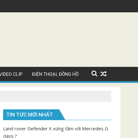
Siêu xe Bugatti Chiron Super Sport giá 82 tỷ
V
VIDEO CLIP
ĐIỆN THOẠI, ĐỒNG HỒ
TIN TỨC MỚI NHẤT
Land rover Defender X xứng tầm với Mercedes G
class ?