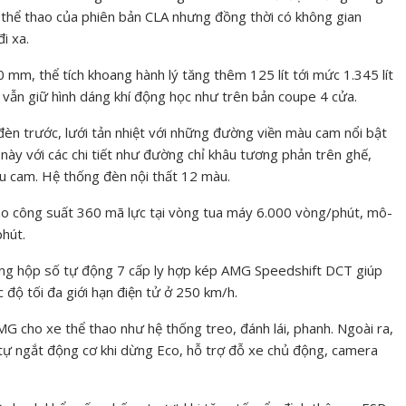
 thể thao của phiên bản CLA nhưng đồng thời có không gian
i xa.
 mm, thể tích khoang hành lý tăng thêm 125 lít tới mức 1.345 lít
g vẫn giữ hình dáng khí động học như trên bản coupe 4 cửa.
đèn trước, lưới tản nhiệt với những đường viền màu cam nổi bật
này với các chi tiết như đường chỉ khâu tương phản trên ghế,
àu cam. Hệ thống đèn nội thất 12 màu.
 cho công suất 360 mã lực tại vòng tua máy 6.000 vòng/phút, mô-
hút.
ùng hộp số tự động 7 cấp ly hợp kép AMG Speedshift DCT giúp
 độ tối đa giới hạn điện tử ở 250 km/h.
 cho xe thể thao như hệ thống treo, đánh lái, phanh. Ngoài ra,
ng tự ngắt động cơ khi dừng Eco, hỗ trợ đỗ xe chủ động, camera