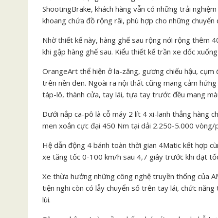
ShootingBrake, khách hàng vẫn có những trải nghiệm
khoang chứa đồ rộng rãi, phù hợp cho những chuyến đ
Nhờ thiết kế này, hàng ghế sau rộng nới rộng thêm 40
khi gập hàng ghế sau. Kiểu thiết kế trần xe dốc xuốn
OrangeArt thể hiện ở la-zăng, gương chiếu hậu, cụm 
trên nền đen. Ngoài ra nội thất cũng mang cảm hứng 
táp-lô, thành cửa, tay lái, tựa tay trước đều mang m
Dưới nắp ca-pô là cỗ máy 2 lít 4 xi-lanh thẳng hàng
men xoắn cực đại 450 Nm tại dải 2.250-5.000 vòng/p
Hệ dẫn động 4 bánh toàn thời gian 4Matic kết hợp c
xe tăng tốc 0-100 km/h sau 4,7 giây trước khi đạt tốc
Xe thừa hưởng những công nghệ truyền thống của AMG
tiện nghi còn có lẫy chuyển số trên tay lái, chức nă
lùi.