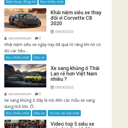
Điện thoại, đồng hồ
Đọc nhiều nhất
Khái niệm siêu xe thay
đổi vì Corvette C8
2020
09/04/2020
sieuxevietnam
0
Khái niệm siêu xe ngày nay đã quá rõ ràng khi nó có
đủ các tiêu...
Đọc nhiều nhất
Siêu xe
Xe sang khủng ở Thái
Lan rẻ hơn Việt Nam
nhiều ?
09/04/2020
sieuxevietnam
0
Xe sang khủng ở đây là nói đến các mẫu xe sang
dung tích lớn. Ở...
Đọc nhiều nhất
Siêu xe
Tin tức nổi bật nhất
Video top 5 siêu xe