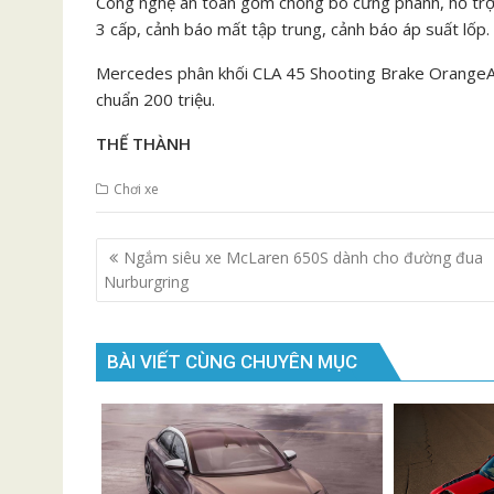
Công nghệ an toàn gồm chống bó cứng phanh, hỗ trợ 
3 cấp, cảnh báo mất tập trung, cảnh báo áp suất lốp.
Mercedes phân khối CLA 45 Shooting Brake OrangeArt 
chuẩn 200 triệu.
THẾ THÀNH
Chơi xe
Điều
Ngắm siêu xe McLaren 650S dành cho đường đua
hướng
Nurburgring
bài
viết
BÀI VIẾT CÙNG CHUYÊN MỤC