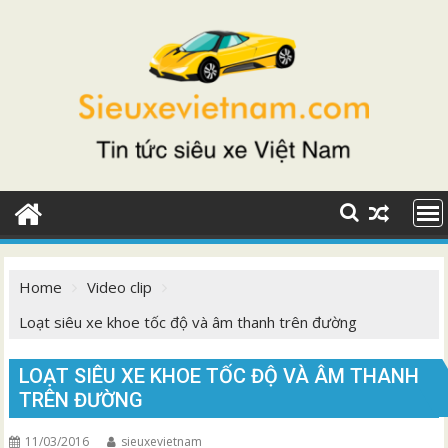
Skip
to
content
Home
Video clip
Loạt siêu xe khoe tốc độ và âm thanh trên đường
LOẠT SIÊU XE KHOE TỐC ĐỘ VÀ ÂM THANH
TRÊN ĐƯỜNG
11/03/2016
sieuxevietnam