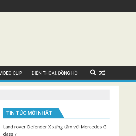
ti Chiron Super Sport giá 82 tỷ
Video ngắm Mayb
VIDEO CLIP
ĐIỆN THOẠI, ĐỒNG HỒ
TIN TỨC MỚI NHẤT
Land rover Defender X xứng tầm với Mercedes G
class ?