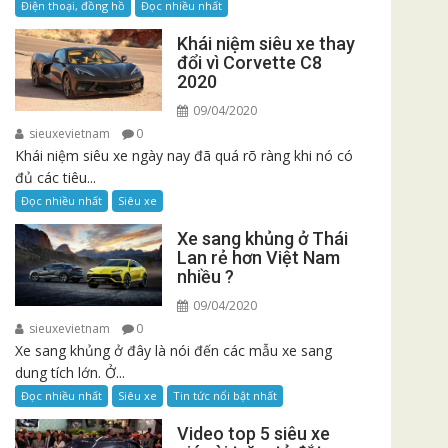
Điện thoại, đồng hồ
Đọc nhiều nhất
Khái niệm siêu xe thay
đổi vì Corvette C8
2020
09/04/2020
sieuxevietnam
0
Khái niệm siêu xe ngày nay đã quá rõ ràng khi nó có
đủ các tiêu...
Đọc nhiều nhất
Siêu xe
Xe sang khủng ở Thái
Lan rẻ hơn Việt Nam
nhiều ?
09/04/2020
sieuxevietnam
0
Xe sang khủng ở đây là nói đến các mẫu xe sang
dung tích lớn. Ở...
Đọc nhiều nhất
Siêu xe
Tin tức nổi bật nhất
Video top 5 siêu xe