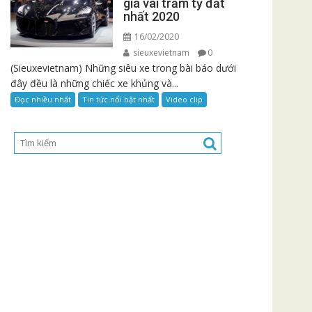
giá vài trăm tỷ đắt
nhất 2020
16/02/2020
sieuxevietnam
0
(Sieuxevietnam) Những siêu xe trong bài báo dưới
đây đều là những chiếc xe khủng và...
Đọc nhiều nhất
Tin tức nổi bật nhất
Video clip