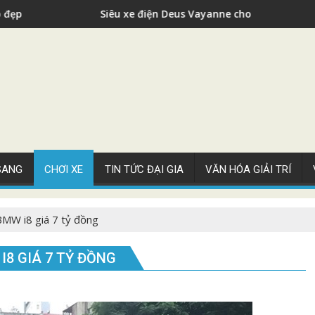
iện Deus Vayanne cho nhà giàu
Siêu xe Bugat
 SANG
CHƠI XE
TIN TỨC ĐẠI GIA
VĂN HÓA GIẢI TRÍ
BMW i8 giá 7 tỷ đồng
I8 GIÁ 7 TỶ ĐỒNG