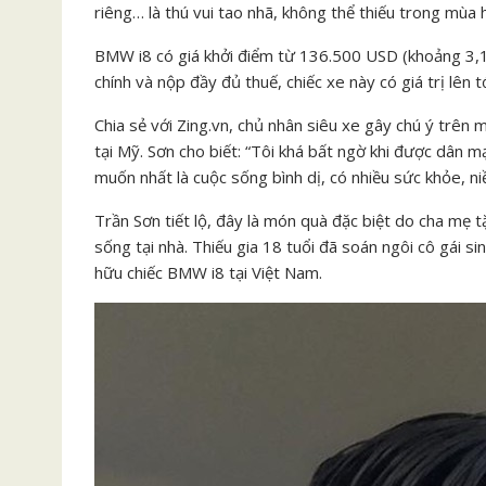
riêng… là thú vui tao nhã, không thể thiếu trong mùa 
BMW i8 có giá khởi điểm từ 136.500 USD (khoảng 3,1 
chính và nộp đầy đủ thuế, chiếc xe này có giá trị lên t
Chia sẻ với Zing.vn, chủ nhân siêu xe gây chú ý trên m
tại Mỹ. Sơn cho biết: “Tôi khá bất ngờ khi được dân 
muốn nhất là cuộc sống bình dị, có nhiều sức khỏe, ni
Trần Sơn tiết lộ, đây là món quà đặc biệt do cha mẹ tặ
sống tại nhà. Thiếu gia 18 tuổi đã soán ngôi cô gái s
hữu chiếc BMW i8 tại Việt Nam.