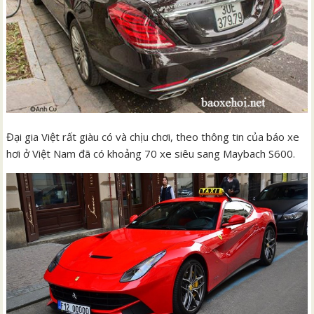
Đại gia Việt rất giàu có và chịu chơi, theo thông tin của báo xe
hơi ở Việt Nam đã có khoảng 70 xe siêu sang Maybach S600.