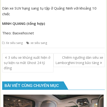
Dàn xe SUV hạng sang tụ tập ở Quảng Ninh với khoảng 10
chiếc
MINH QUANG (tổng hợp)
Theo: Baoxehoi.net
Xe siêu sang
xe siêu sang
Điều
3 siêu xe khủng xuất hiện ở
Chiêm ngưỡng dàn siêu xe
hướng
sự kiện ra mắt Ghost 24 tỷ
Lamborghini trong bảo tàng
bài
đồng
viết
BÀI VIẾT CÙNG CHUYÊN MỤC