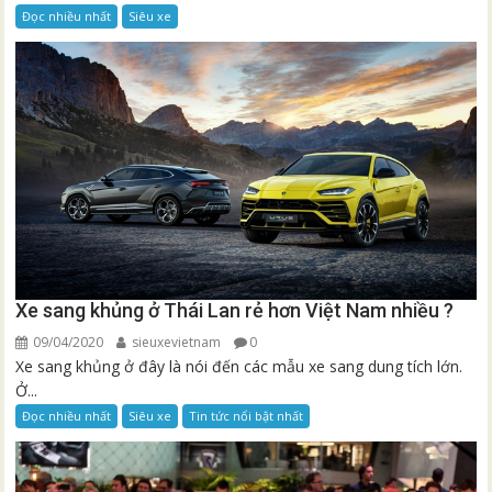
Đọc nhiều nhất
Siêu xe
Xe sang khủng ở Thái Lan rẻ hơn Việt Nam nhiều ?
09/04/2020
sieuxevietnam
0
Xe sang khủng ở đây là nói đến các mẫu xe sang dung tích lớn.
Ở...
Đọc nhiều nhất
Siêu xe
Tin tức nổi bật nhất