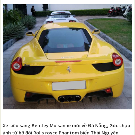
Xe siêu sang Bentley Mulsanne mới về Đà Nẵng, Góc chụp
ảnh từ bộ đôi Rolls royce Phantom biển Thái Nguyên,