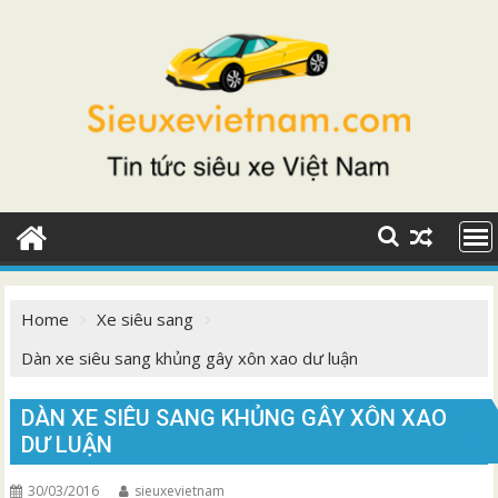
Skip
to
content
Home
Xe siêu sang
Dàn xe siêu sang khủng gây xôn xao dư luận
DÀN XE SIÊU SANG KHỦNG GÂY XÔN XAO
DƯ LUẬN
30/03/2016
sieuxevietnam