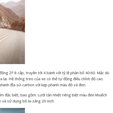
ộng ZF 8 cấp, truyền tới 4 bánh với tỷ lệ phân bổ 40:60. Mặc dù
a lại. Hệ thống treo của xe có thể tự động điều chỉnh độ cao.
phanh đĩa sứ-carbon với kẹp phanh màu đỏ và đen.
ểm đặc biệt, bao gồm: Lưới tản nhiệt riêng biệt màu đen khuếch
e và sử dụng bộ la-zăng 20 inch.