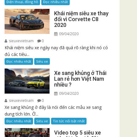
Điện thoại, đồng hồ
Đọc nhiều nhất
Khái niệm siêu xe thay
đổi vì Corvette C8
2020
09/04/2020
sieuxevietnam
0
Khái niệm siêu xe ngày nay đã quá rõ ràng khi nó có
đủ các tiêu...
Đọc nhiều nhất
Siêu xe
Xe sang khủng ở Thái
Lan rẻ hơn Việt Nam
nhiều ?
09/04/2020
sieuxevietnam
0
Xe sang khủng ở đây là nói đến các mẫu xe sang
dung tích lớn. Ở...
Đọc nhiều nhất
Siêu xe
Tin tức nổi bật nhất
Video top 5 siêu xe