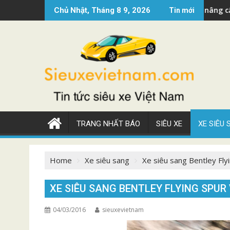
Skip
Siêu xe Mercedes AMG GT 2022 nâng cấp đẹp
Si
Chủ Nhật, Tháng 8 9, 2026
Tin mới
to
content
TRANG NHẤT BÁO
SIÊU XE
XE SIÊU
Home
Xe siêu sang
Xe siêu sang Bentley Fly
XE SIÊU SANG BENTLEY FLYING SPUR
04/03/2016
sieuxevietnam