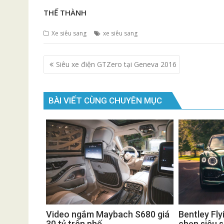
THẾ THÀNH
Xe siêu sang
xe siêu sang
Điều
Siêu xe điện GTZero tại Geneva 2016
hướng
bài
viết
BÀI VIẾT CÙNG CHUYÊN MỤC
Video ngắm Maybach S680 giá
Bentley Fly
30 tỷ trên phố
chọn siêu 