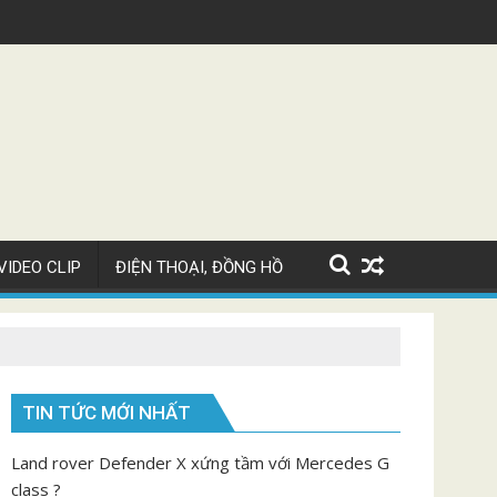
xe Bugatti Chiron Super Sport giá 82 tỷ
Video ng
VIDEO CLIP
ĐIỆN THOẠI, ĐỒNG HỒ
TIN TỨC MỚI NHẤT
Land rover Defender X xứng tầm với Mercedes G
class ?