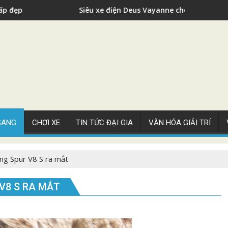
êu xe điện Deus Vayanne cho nhà giàu
Siêu 
 SANG
CHƠI XE
TIN TỨC ĐẠI GIA
VĂN HÓA GIẢI TRÍ
ing Spur V8 S ra mắt
 V8 S RA MẮT