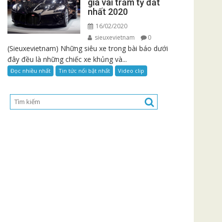
giá vài trăm tỷ đắt
nhất 2020
16/02/2020
sieuxevietnam
0
(Sieuxevietnam) Những siêu xe trong bài báo dưới
đây đều là những chiếc xe khủng và...
Đọc nhiều nhất
Tin tức nổi bật nhất
Video clip