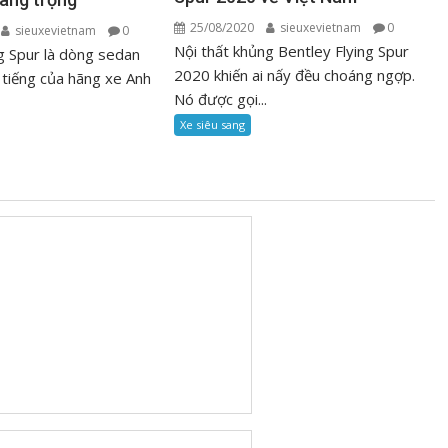
25/08/2020
sieuxevietnam
0
sieuxevietnam
0
Nội thất khủng Bentley Flying Spur
ng Spur là dòng sedan
2020 khiến ai nấy đều choáng ngợp.
 tiếng của hãng xe Anh
Nó được gọi...
Xe siêu sang