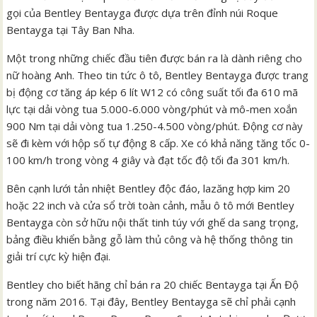
gọi của Bentley Bentayga được dựa trên đỉnh núi Roque
Bentayga tại Tây Ban Nha.
Một trong những chiếc đầu tiên được bán ra là dành riêng cho
nữ hoàng Anh. Theo tin tức ô tô, Bentley Bentayga được trang
bị động cơ tăng áp kép 6 lít W12 có công suất tối đa 610 mã
lực tại dải vòng tua 5.000-6.000 vòng/phút và mô-men xoắn
900 Nm tại dải vòng tua 1.250-4.500 vòng/phút. Động cơ này
sẽ đi kèm với hộp số tự động 8 cấp. Xe có khả năng tăng tốc 0-
100 km/h trong vòng 4 giây và đạt tốc độ tối đa 301 km/h.
Bên cạnh lưới tản nhiệt Bentley độc đáo, lazăng hợp kim 20
hoặc 22 inch và cửa sổ trời toàn cảnh, mẫu ô tô mới Bentley
Bentayga còn sở hữu nội thất tinh túy với ghế da sang trọng,
bảng điều khiển bằng gỗ làm thủ công và hệ thống thông tin
giải trí cực kỳ hiện đại.
Bentley cho biết hãng chỉ bán ra 20 chiếc Bentayga tại Ấn Độ
trong năm 2016. Tại đây, Bentley Bentayga sẽ chỉ phải cạnh