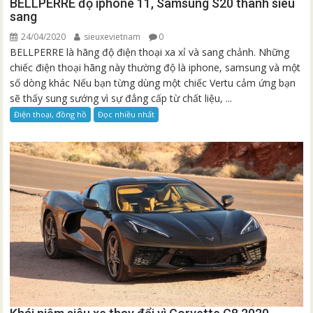
BELLPERRE độ iphone 11, Samsung S20 thành siêu
sang
24/04/2020
sieuxevietnam
0
BELLPERRE là hãng độ điện thoại xa xỉ và sang chảnh. Những
chiếc điện thoại hãng này thường độ là iphone, samsung và một
số dòng khác Nếu bạn từng dùng một chiếc Vertu cảm ứng bạn
sẽ thấy sung sướng vì sự đẳng cấp từ chất liệu, ...
Điện thoại, đồng hồ
Đọc nhiều nhất