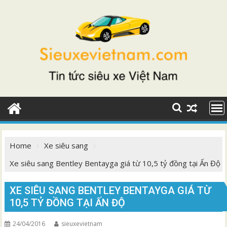
Skip
to
content
Home
Xe siêu sang
Xe siêu sang Bentley Bentayga giá từ 10,5 tỷ đồng tại Ấn Độ
XE SIÊU SANG BENTLEY BENTAYGA GIÁ TỪ
10,5 TỶ ĐỒNG TẠI ẤN ĐỘ
24/04/2016
sieuxevietnam