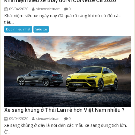
Khái niệm siêu xe thay đổi vì Corvette C8 2020
09/04/2020
sieuxevietnam
0
Khái niệm siêu xe ngày nay đã quá rõ ràng khi nó có đủ các
tiêu...
Đọc nhiều nhất
Siêu xe
Xe sang khủng ở Thái Lan rẻ hơn Việt Nam nhiều ?
09/04/2020
sieuxevietnam
0
Xe sang khủng ở đây là nói đến các mẫu xe sang dung tích lớn.
Ở...