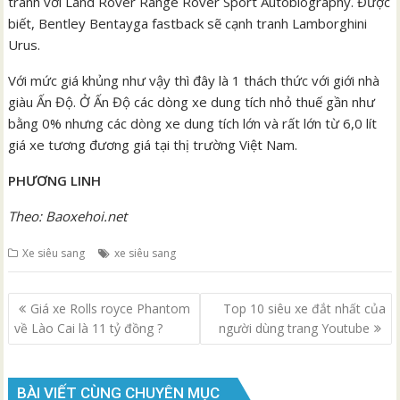
tranh với Land Rover Range Rover Sport Autobiography. Được
biết, Bentley Bentayga fastback sẽ cạnh tranh Lamborghini
Urus.
Với mức giá khủng như vậy thì đây là 1 thách thức với giới nhà
giàu Ấn Độ. Ở Ấn Độ các dòng xe dung tích nhỏ thuế gần như
bằng 0% nhưng các dòng xe dung tích lớn và rất lớn từ 6,0 lít
giá xe tương đương giá tại thị trường Việt Nam.
PHƯƠNG LINH
Theo: Baoxehoi.net
Xe siêu sang
xe siêu sang
Điều
Giá xe Rolls royce Phantom
Top 10 siêu xe đắt nhất của
hướng
về Lào Cai là 11 tỷ đồng ?
người dùng trang Youtube
bài
viết
BÀI VIẾT CÙNG CHUYÊN MỤC