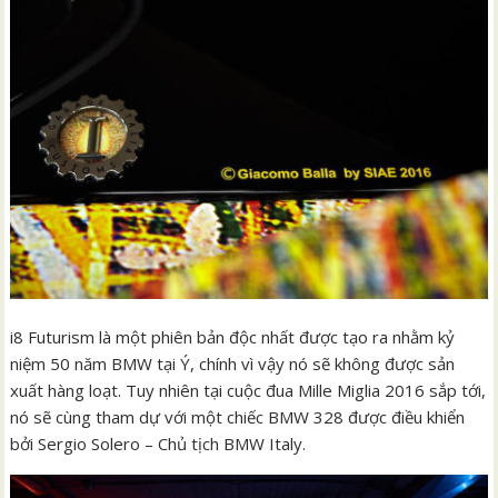
i8 Futurism là một phiên bản độc nhất được tạo ra nhằm kỷ
niệm 50 năm BMW tại Ý, chính vì vậy nó sẽ không được sản
xuất hàng loạt. Tuy nhiên tại cuộc đua Mille Miglia 2016 sắp tới,
nó sẽ cùng tham dự với một chiếc BMW 328 được điều khiển
bởi Sergio Solero – Chủ tịch BMW Italy.