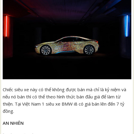
Chiếc siêu xe này có thể không được bán mà chỉ là kỷ niệm và
nếu nó bán thì có thể theo hình thức bán đấu giá để làm từ
thiện. Tại Việt Nam 1 siêu xe BMW i8 có giá bán lên đến 7 tỷ
đồng.
AN NHIÊN