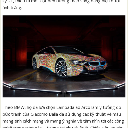
kỷ 21, miêu tả một cột đèn đường thắp sáng bằng điện dưới
ánh trăng.
Theo BMW, họ đã lựa chọn Lampada ad Arco làm ý tưởng do
bức tranh của Giacomo Balla đã sử dụng các kỹ thuật vẽ màu
mang tính cách mạng và mang ý nghĩa về tầm nhìn tới các công
nghệ trong tương lai – tương tự như chiếc i8. Chiếc siêu xe này