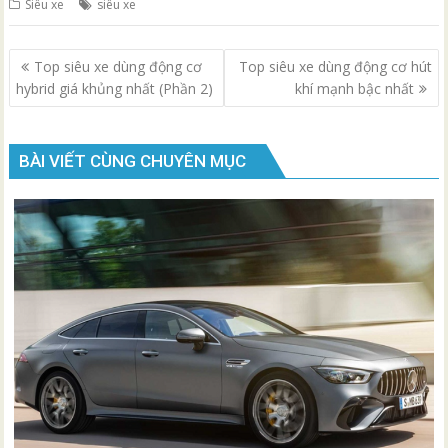
Siêu xe
siêu xe
Điều
Top siêu xe dùng động cơ
Top siêu xe dùng động cơ hút
hướng
hybrid giá khủng nhất (Phần 2)
khí mạnh bậc nhất
bài
viết
BÀI VIẾT CÙNG CHUYÊN MỤC