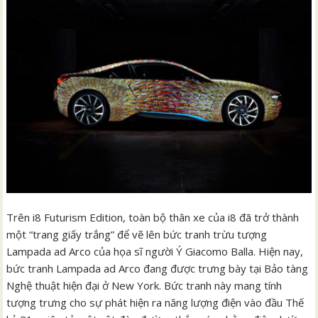
Trên i8 Futurism Edition, toàn bộ thân xe của i8 đã trở thành
một “trang giấy trắng” để vẽ lên bức tranh trừu tượng
Lampada ad Arco của họa sĩ người Ý Giacomo Balla. Hiện nay,
bức tranh Lampada ad Arco đang được trưng bày tại Bảo tàng
Nghệ thuật hiện đại ở New York. Bức tranh này mang tính
tượng trưng cho sự phát hiện ra năng lượng điện vào đầu Thế