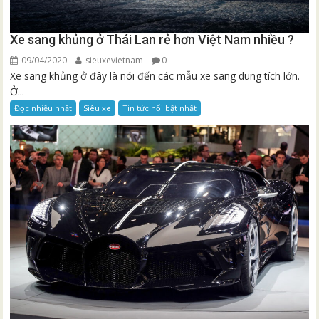
Xe sang khủng ở Thái Lan rẻ hơn Việt Nam nhiều ?
09/04/2020
sieuxevietnam
0
Xe sang khủng ở đây là nói đến các mẫu xe sang dung tích lớn.
Ở...
Đọc nhiều nhất
Siêu xe
Tin tức nổi bật nhất