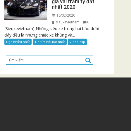
giá vài trăm tỷ đắt
nhất 2020
16/02/2020
sieuxevietnam
0
(Sieuxevietnam) Những siêu xe trong bài báo dưới
đây đều là những chiếc xe khủng và...
Đọc nhiều nhất
Tin tức nổi bật nhất
Video clip