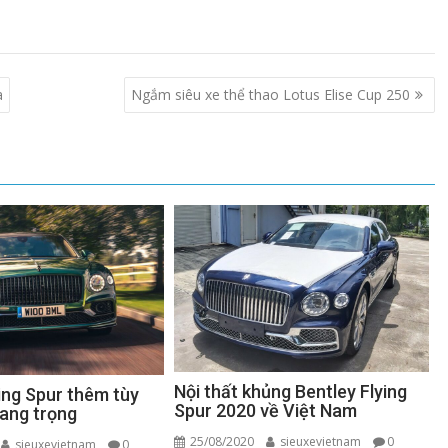
a
Ngắm siêu xe thể thao Lotus Elise Cup 250
Nội thất khủng Bentley Flying
ing Spur thêm tùy
Spur 2020 về Việt Nam
sang trọng
25/08/2020
sieuxevietnam
0
sieuxevietnam
0