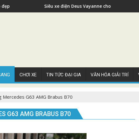
Siêu xe điện Deus Vayanne cho nhà giàu
 SANG
CHƠI XE
TIN TỨC ĐẠI GIA
VĂN HÓA GIẢI TRÍ
ng Mercedes G63 AMG Brabus B70
ES G63 AMG BRABUS B70