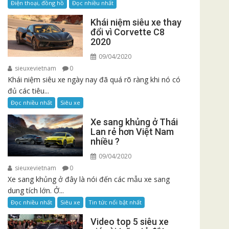
Điện thoại, đồng hồ
Đọc nhiều nhất
Khái niệm siêu xe thay
đổi vì Corvette C8
2020
09/04/2020
sieuxevietnam
0
Khái niệm siêu xe ngày nay đã quá rõ ràng khi nó có
đủ các tiêu...
Đọc nhiều nhất
Siêu xe
Xe sang khủng ở Thái
Lan rẻ hơn Việt Nam
nhiều ?
09/04/2020
sieuxevietnam
0
Xe sang khủng ở đây là nói đến các mẫu xe sang
dung tích lớn. Ở...
Đọc nhiều nhất
Siêu xe
Tin tức nổi bật nhất
Video top 5 siêu xe