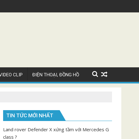
Siêu xe Bugatti Chiron Super Sport giá 82 tỷ
V
VIDEO CLIP
ĐIỆN THOẠI, ĐỒNG HỒ
TIN TỨC MỚI NHẤT
Land rover Defender X xứng tầm với Mercedes G
class ?