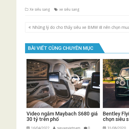
Xe siêu sang
xe siêu sang
Điều
Những lý do cho thấy siêu xe BMW i8 nên chọn mu
hướng
bài
viết
BÀI VIẾT CÙNG CHUYÊN MỤC
Video ngắm Maybach S680 giá
Bentley Fly
30 tỷ trên phố
chọn siêu 
16/04/2022
sieuxevietnam
0
31/08/2020