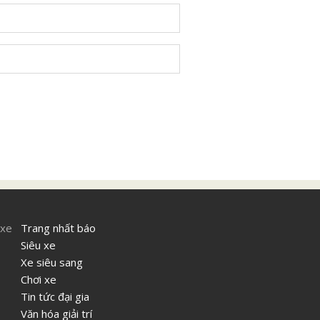
 xe
Trang nhất báo
Siêu xe
Xe siêu sang
Chơi xe
Tin tức đại gia
Văn hóa giải trí