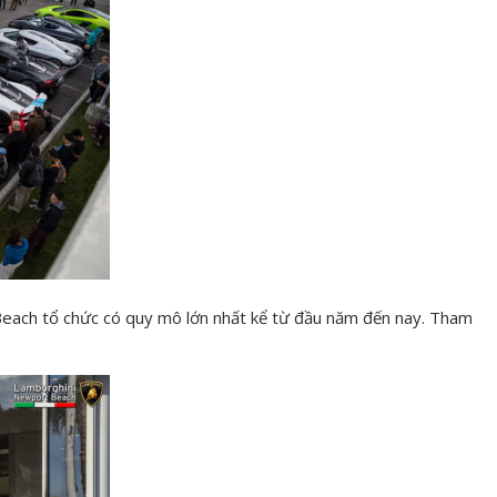
Beach tổ chức có quy mô lớn nhất kể từ đầu năm đến nay. Tham