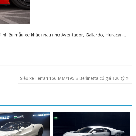
ới nhiều mẫu xe khác nhau như Aventador, Gallardo, Huracan…
Siêu xe Ferrari 166 MM/195 S Berlinetta cổ giá 120 tỷ