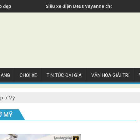
 xe điện Deus Vayanne cho nhà giàu
Siêu xe 
 SANG
CHƠI XE
TIN TỨC ĐẠI GIA
VĂN HÓA GIẢI TRÍ
ọp ở Mỹ
Ở MỸ