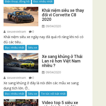
Điện thoại, đồng hồ
Đọc nhiều nhất
Khái niệm siêu xe thay
đổi vì Corvette C8
2020
09/04/2020
sieuxevietnam
0
Khái niệm siêu xe ngày nay đã quá rõ ràng khi nó có
đủ các tiêu...
Đọc nhiều nhất
Siêu xe
Xe sang khủng ở Thái
Lan rẻ hơn Việt Nam
nhiều ?
09/04/2020
sieuxevietnam
0
Xe sang khủng ở đây là nói đến các mẫu xe sang
dung tích lớn. Ở...
Đọc nhiều nhất
Siêu xe
Tin tức nổi bật nhất
Video top 5 siêu xe