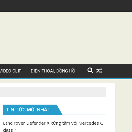
Bugatti Chiron Super Sport giá 82 tỷ
Video ngắm
VIDEO CLIP
ĐIỆN THOẠI, ĐỒNG HỒ
TIN TỨC MỚI NHẤT
Land rover Defender X xứng tầm với Mercedes G
class ?