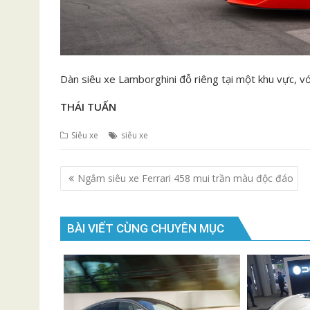
Dàn siêu xe Lamborghini đỗ riêng tại một khu vực, v
THÁI TUẤN
Siêu xe
siêu xe
Điều
Ngắm siêu xe Ferrari 458 mui trần màu độc đáo
hướng
bài
viết
BÀI VIẾT CÙNG CHUYÊN MỤC