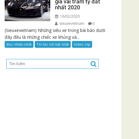
giá vài trăm tỷ đắt
nhất 2020
16/02/2020
sieuxevietnam
0
(Sieuxevietnam) Những siêu xe trong bài báo dưới
đây đều là những chiếc xe khủng và...
Đọc nhiều nhất
Tin tức nổi bật nhất
Video clip