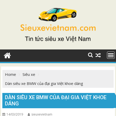
Skip
to
content
Home
Siêu xe
Dàn siêu xe BMW của đại gia Việt khoe dáng
DÀN SIÊU XE BMW CỦA ĐẠI GIA VIỆT KHOE
DÁNG
14/03/2019
sieuxevietnam