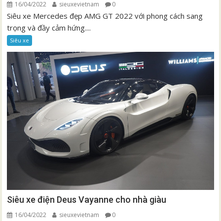
16/04/2022
sieuxevietnam
0
Siêu xe Mercedes đẹp AMG GT 2022 với phong cách sang
trọng và đầy cảm hứng....
Siêu xe
Siêu xe điện Deus Vayanne cho nhà giàu
16/04/2022
sieuxevietnam
0