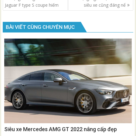
hướng
Jaguar F type S coupe hiếm
siêu xe cũng đáng nể
bài
viết
BÀI VIẾT CÙNG CHUYÊN MỤC
Siêu xe Mercedes AMG GT 2022 nâng cấp đẹp