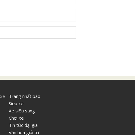
 xe
Trang nhất báo
Siêu xe
Xe siêu sang
Chơi xe
Tin tức đại gia
Văn hóa giải trí