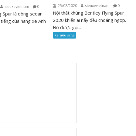
25/08/2020
sieuxevietnam
0
sieuxevietnam
0
Nội thất khủng Bentley Flying Spur
ng Spur là dòng sedan
2020 khiến ai nấy đều choáng ngợp.
 tiếng của hãng xe Anh
Nó được gọi...
Xe siêu sang