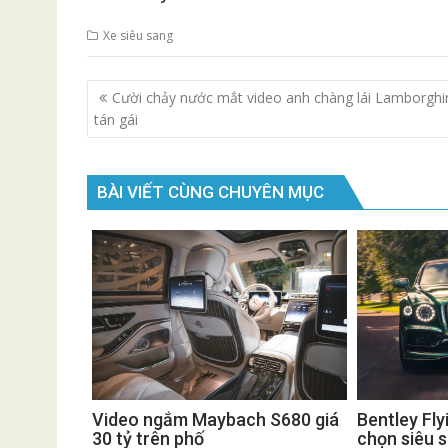
Xe siêu sang
Điều
Cười chảy nước mắt video anh chàng lái Lamborghi
hướng
tán gái
bài
viết
BÀI VIẾT CÙNG CHUYÊN MỤC
Video ngắm Maybach S680 giá
Bentley Fly
30 tỷ trên phố
chọn siêu 