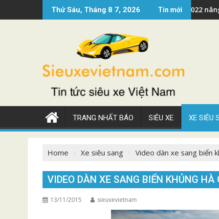
Skip
 class ?
Siêu xe Mercedes AMG GT 2022 nâng cấp đẹp
Thứ Sáu, Tháng 8 7, 2026
Tin mới
to
content
TRANG NHẤT BÁO
SIÊU XE
XE SIÊU
Home
Xe siêu sang
Video dàn xe sang biển 
VIDEO DÀN XE SANG BIỂN KHỦNG HÀ
13/11/2015
sieuxevietnam