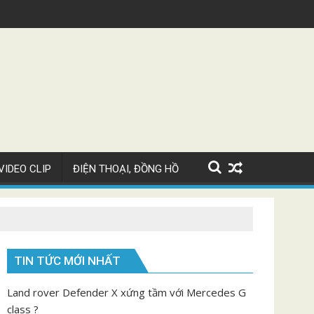
Siêu xe Bugatti Chiron Super Sport giá 82 tỷ
VIDEO CLIP
ĐIỆN THOẠI, ĐỒNG HỒ
TIN TỨC MỚI NHẤT
Land rover Defender X xứng tầm với Mercedes G
class ?