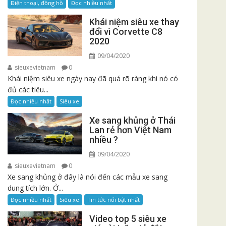
Điện thoại, đồng hồ
Đọc nhiều nhất
Khái niệm siêu xe thay
đổi vì Corvette C8
2020
09/04/2020
sieuxevietnam
0
Khái niệm siêu xe ngày nay đã quá rõ ràng khi nó có
đủ các tiêu...
Đọc nhiều nhất
Siêu xe
Xe sang khủng ở Thái
Lan rẻ hơn Việt Nam
nhiều ?
09/04/2020
sieuxevietnam
0
Xe sang khủng ở đây là nói đến các mẫu xe sang
dung tích lớn. Ở...
Đọc nhiều nhất
Siêu xe
Tin tức nổi bật nhất
Video top 5 siêu xe