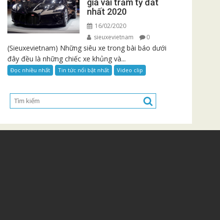
giá vài trăm tỷ đắt
nhất 2020
16/02/2020
sieuxevietnam
0
(Sieuxevietnam) Những siêu xe trong bài báo dưới
đây đều là những chiếc xe khủng và...
Đọc nhiều nhất
Tin tức nổi bật nhất
Video clip