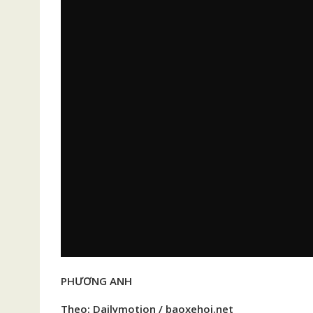
PHƯƠNG ANH
Theo: Dailymotion / baoxehoi.net