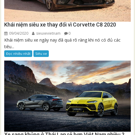
Khái niệm siêu xe thay đổi vì Corvette C8 2020
09/04/2020
sieuxevietnam
0
Khái niệm siêu xe ngày nay đã quá rõ ràng khi nó có đủ các
tiêu...
Đọc nhiều nhất
Siêu xe
Xe sang khủng ở Thái Lan rẻ hơn Việt Nam nhiều ?