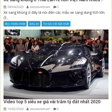
09/04/2020
sieuxevietnam
0
Xe sang khủng ở đây là nói đến các mẫu xe sang dung tích lớn.
Ở...
Đọc nhiều nhất
Siêu xe
Tin tức nổi bật nhất
Video top 5 siêu xe giá vài trăm tỷ đắt nhất 2020
16/02/2020
sieuxevietnam
0