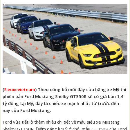
(
Sieuxevietnam
) Theo công bố mới đây của hãng xe Mỹ thì
phiên bản Ford Mustang Shelby GT350R sẽ có giá bán 1,4
tỷ đồng tại Mỹ, đây là chiếc xe mạnh nhất từ trước đến
nay của Ford Mustang.
Ford vừa tiết lộ thêm nhiều chi tiết về mẫu siêu xe Mustang
Shelby GT350R. Điểm đáng lưu ý ở chỗ, mẫu GT350R của Ford