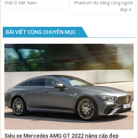
hướng
thật ở Việt Nam
Phantom đọ dáng cùng người
bài
đẹp
viết
BÀI VIẾT CÙNG CHUYÊN MỤC
Siêu xe Mercedes AMG GT 2022 nâng cấp đẹp