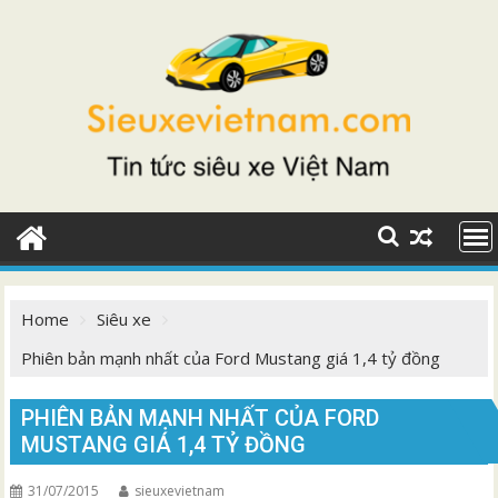
Skip
to
content
Home
Siêu xe
Phiên bản mạnh nhất của Ford Mustang giá 1,4 tỷ đồng
PHIÊN BẢN MẠNH NHẤT CỦA FORD
MUSTANG GIÁ 1,4 TỶ ĐỒNG
31/07/2015
sieuxevietnam