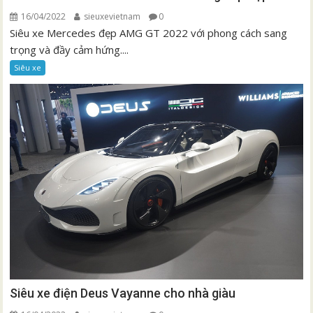
16/04/2022
sieuxevietnam
0
Siêu xe Mercedes đẹp AMG GT 2022 với phong cách sang
trọng và đầy cảm hứng....
Siêu xe
Siêu xe điện Deus Vayanne cho nhà giàu