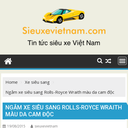
Skip
to
content
Home
Xe siêu sang
Ngắm xe siêu sang Rolls-Royce Wraith màu da cam độc
NGẮM XE SIÊU SANG ROLLS-ROYCE WRAITH
MÀU DA CAM ĐỘC
19/08/2015
sieuxevietnam