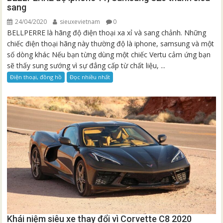
sang
24/04/2020
sieuxevietnam
0
BELLPERRE là hãng độ điện thoại xa xỉ và sang chảnh. Những
chiếc điện thoại hãng này thường độ là iphone, samsung và một
số dòng khác Nếu bạn từng dùng một chiếc Vertu cảm ứng bạn
sẽ thấy sung sướng vì sự đẳng cấp từ chất liệu, ...
Điện thoại, đồng hồ
Đọc nhiều nhất
Khái niệm siêu xe thay đổi vì Corvette C8 2020