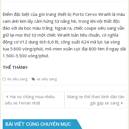
Điểm đặc biệt của gói trang thiết bị Porto Cervo Wraith là màu
cam ánh kim lấy cảm hứng từ nắng hè, trong khi nội thất độc
đáo với da bọc màu trắng. Ngoài ra, chiếc coupe siêu sang vẫn
giữ lại mọi thứ từ một chiếc Wraith bản tiêu chuẩn, có nghĩa
động cơ V12 dung tích 6,6 lít, công suất 624 mã lực tại vòng
tua 5.600 vòng/phút, mô-men xoắn cực đại 800 Nm ở ngay dải
1.500-5.500 vòng/phút.
THẾ THÀNH
Xe siêu sang
xe siêu sang
Điều
Hai vợ chồng mua nhiều
Mang xe thể thao bình dân tán
hướng
siêu xe Ferrari nhất
gái gặp xe sang
bài
viết
BÀI VIẾT CÙNG CHUYÊN MỤC