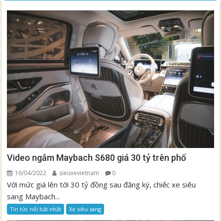
Video ngắm Maybach S680 giá 30 tỷ trên phố
16/04/2022
sieuxevietnam
0
Với mức giá lên tới 30 tỷ đồng sau đăng ký, chiếc xe siêu
sang Maybach...
Tin tức nổi bật nhất
Xe siêu sang