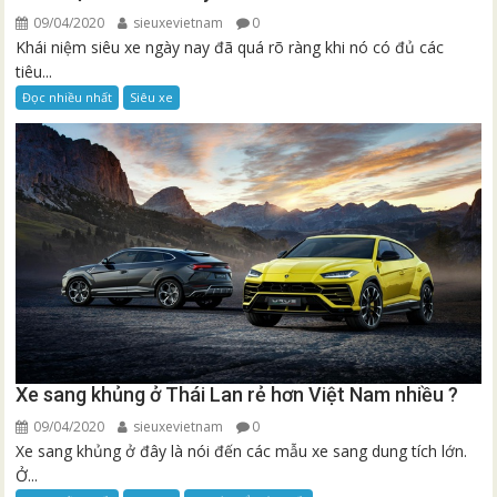
09/04/2020
sieuxevietnam
0
Khái niệm siêu xe ngày nay đã quá rõ ràng khi nó có đủ các
tiêu...
Đọc nhiều nhất
Siêu xe
Xe sang khủng ở Thái Lan rẻ hơn Việt Nam nhiều ?
09/04/2020
sieuxevietnam
0
Xe sang khủng ở đây là nói đến các mẫu xe sang dung tích lớn.
Ở...