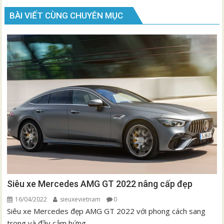
viết
BÀI VIẾT CÙNG CHUYÊN MỤC
Siêu xe Mercedes AMG GT 2022 nâng cấp đẹp
16/04/2022
sieuxevietnam
0
Siêu xe Mercedes đẹp AMG GT 2022 với phong cách sang
trọng và đầy cảm hứng....