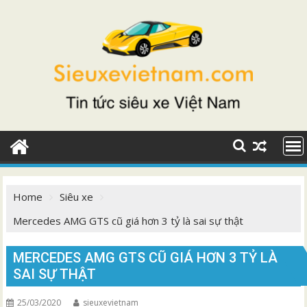
Skip
to
content
Home
Siêu xe
Mercedes AMG GTS cũ giá hơn 3 tỷ là sai sự thật
MERCEDES AMG GTS CŨ GIÁ HƠN 3 TỶ LÀ
SAI SỰ THẬT
25/03/2020
sieuxevietnam