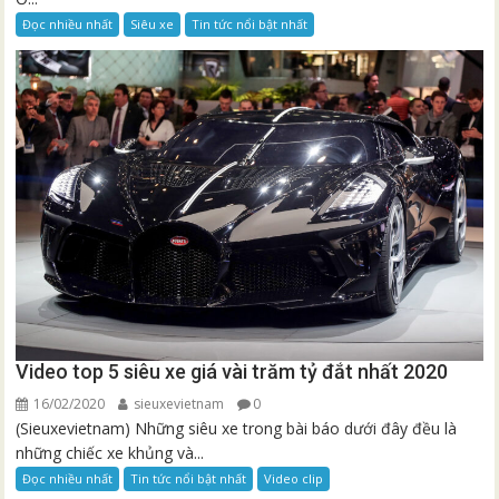
Đọc nhiều nhất
Siêu xe
Tin tức nổi bật nhất
Video top 5 siêu xe giá vài trăm tỷ đắt nhất 2020
16/02/2020
sieuxevietnam
0
(Sieuxevietnam) Những siêu xe trong bài báo dưới đây đều là
những chiếc xe khủng và...
Đọc nhiều nhất
Tin tức nổi bật nhất
Video clip