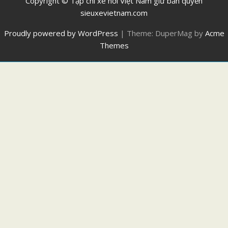
Copyright © Tạp chí xe hơi Việt Nam giữ bản quyền
sieuxevietnam.com
Proudly powered by WordPress
|
Theme: DuperMag by
Acme
Themes