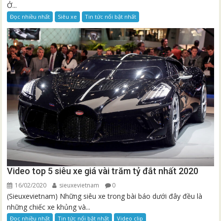
Ở...
Đọc nhiều nhất
Siêu xe
Tin tức nổi bật nhất
Video top 5 siêu xe giá vài trăm tỷ đắt nhất 2020
16/02/2020
sieuxevietnam
0
(Sieuxevietnam) Những siêu xe trong bài báo dưới đây đều là
những chiếc xe khủng và...
Đọc nhiều nhất
Tin tức nổi bật nhất
Video clip