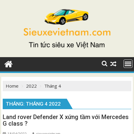
Skip
to
content
Home
2022
Tháng 4
THÁNG:
THÁNG 4 2022
Land rover Defender X xứng tầm với Mercedes
G class ?
18/04/2022
sieuxevietnam